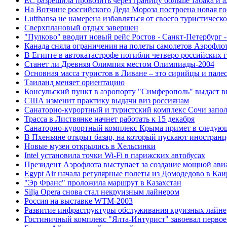
ЕС разрешила провозить через границу больше табака и а
На Вотчине российского Деда Мороза построена новая г
Lufthansa не намерена избавляться от своего туристическ
Сверхплановый отдых завершен
"Пулково" вводит новый рейс Ростов - Санкт-Петербург 
Канада сняла ограничения на полеты самолетов Аэрофло
В Египте в автокатастрофе погибли четверо российских 
Станет ли Древняя Олимпия местом Олимпиады-2004
Основная масса туристов в Ливане – это сирийцы и пал
Таиланд меняет ориентацию
Консульский пункт в аэропорту "Симферополь" выдаст в
США изменит практику выдачи виз россиянам
Санаторно-курортный и туристский комплекс Сочи запо
Трасса в Листвянке начнет работать к 15 декабря
Санаторно-курортный комплекс Крыма примет в следую
В Пхеньяне открыт базар, на который пускают иностранц
Новые музеи открылись в Хельсинки
Intel установила точки Wi-Fi в парижских автобусах
Президент Аэрофлота выступает за создание мощной ав
Egypt Air начала регулярные полеты из Домодедово в Каи
"Эр Франс" проложила маршрут в Казахстан
Silja Opera снова стал некруизным лайнером
Россия на выставке WTM-2003
Развитие инфраструктуры обслуживания круизных лайне
Гостиничный комплекс "Ялта-Интурист" завоевал первое