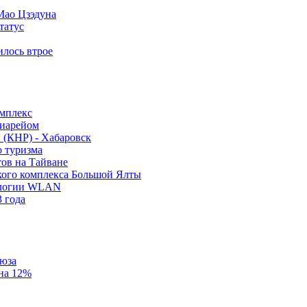
Мао Цзэдуна
татус
илось втрое
омплекс
виарейом
 (КНР) - Хабаровск
о туризма
тов на Тайване
кого комплекса Большой Ялты
нологии WLAN
 года
оюза
на 12%