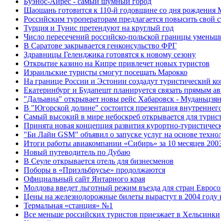
Буэнос-Айрес - самый шумный город
Шаошань готовится к 110-й годовщине со дня рождения 
Российским туроператорам предлагается повысить свой с
Турция и Тунис претендуют на круглый год
Число пересечений российско-польской границы уменьш
В Саратове закрывается генконсульство ФРГ
Здравницы Геленджика готовятся к новому сезону
Открытие казино на Кипре привлечет новых туристов
Израильские туристы смогут посещать Марокко
Hа границе России и Эстонии создадут туристический к
Екатеринбург и Будапешт планируется связать прямым а
"Дальавиа" открывает новы рейс Хабаровск - Муданьцзян
В "Югорской долине" состоится презентация внутреннег
Самый высокий в мире небоскреб открывается для турис
Принята новая концепция развития курортно-туристичес
"Би Лайн GSM" объявил о запуске услуг на основе тех
Итоги работы авиакомпании «Сибирь» за 10 месяцев 2003
Новый путеводитель по Дубаю
В Сеуле открывается отель для бизнесменов
Поборы в «Приэльбрусье» продолжаются
Официальный сайт Янтарного края
Молдова введет льготный режим въезда для стран Еврос
Цены на железнодорожные билеты вырастут в 2004 году 
Термальная «станция» №1
Все меньше российских туристов приезжает в Хельсинки