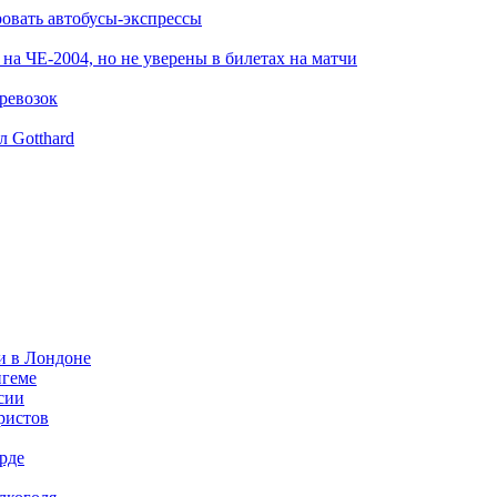
овать автобусы-экспрессы
на ЧЕ-2004, но не уверены в билетах на матчи
ревозок
л Gotthard
и в Лондоне
нгеме
сии
уристов
рде