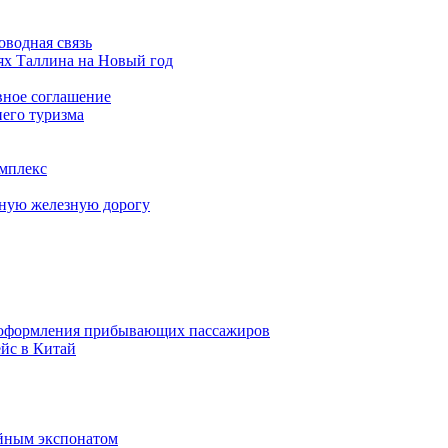
оводная связь
лях Таллина на Новый год
вное соглашение
него туризма
омплекс
тную железную дорогу
с оформления прибывающих пассажиров
йс в Китай
ейным экспонатом