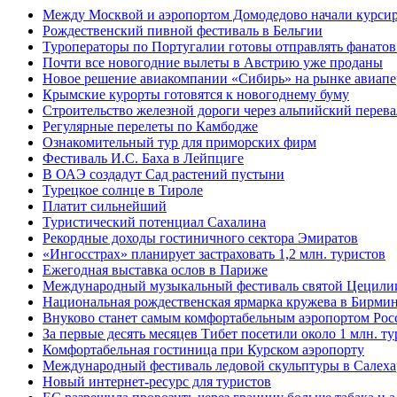
Между Москвой и аэропортом Домодедово начали курсир
Рождественский пивной фестиваль в Бельгии
Туроператоры по Португалии готовы отправлять фанатов 
Почти все новогодние вылеты в Австрию уже проданы
Новое решение авиакомпании «Сибирь» на рынке авиапе
Крымские курорты готовятся к новогоднему буму
Строительство железной дороги через альпийский перева
Регулярные перелеты по Камбодже
Ознакомительный тур для приморских фирм
Фестиваль И.С. Баха в Лейпциге
В ОАЭ создадут Сад растений пустыни
Турецкое солнце в Тироле
Платит сильнейший
Туристический потенциал Сахалина
Рекордные доходы гостиничного сектора Эмиратов
«Ингосстрах» планирует застраховать 1,2 млн. туристов
Ежегодная выставка ослов в Париже
Международный музыкальный фестиваль святой Цецили
Национальная рождественская ярмарка кружева в Бирми
Внуково станет самым комфортабельным аэропортом Рос
За первые десять месяцев Тибет посетили около 1 млн. т
Комфортабельная гостиница при Курском аэропорту
Международный фестиваль ледовой скульптуры в Салеха
Новый интернет-ресурс для туристов