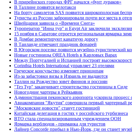
В прирейнских городах ФРГ начался «бунт дураков»
В Таллине появятся велотакси
На борту самолетов SAS появится широкополосная беспр
Туристы из России забронировали почти все места в оте
Швейцария заявила о «Времени Снега»
Туроператор "Инна тур" и Egypt Air заключили эксклюзи
15 ноября в Саратове отроется региональная ярмарка зим
В Домбае ремонтируют канатную дорогу
В Таиланде отмечают праздник фонарей
В Югорском поселке появится музейно-туристический к
Новые гостиницы OREA Hotels в Карловых Варах
Между Португалией и Испанией построят высокоскорос
Corinthia Hotels International управляет 23 отелями
Греческое консульство изменяет принципам
Из-за забастовки визы в Израиль не выдаются
Таллин на Рождество зовет финнов и россиян
"Тез Тур" заканчивает строительство гостиницы в Сиде
Новогодние чартеры в Рейкьявик
Администрация пекинского аэропорта ускорила процес
Авиакомпания "Якутия" совершила первый чартерный ре
"Московские новости" станут гостиницей
Китайская делегация в гостях у российского турбизнеса
ВТО стала специализированным учреждением ООН
Ярмарка верблюдов - приманка для туристов
Лайнер Concorde прибыл в Нью-Йорк, где он станет муз