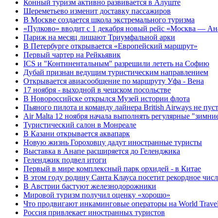
Конный туризм активно развивается в Алуште
Шереметьево изменит доставку пассажиров
В Москве создается школа экстремального туризма
«Пулково» вводит с 1 декабря новый рейс «Москва — Ан
Париж на месяц лишают Триумфальной арки
В Петербурге открывается «Европейский маршрут»
Первый чартер на Рейкьявик
ICS и "Континентальным" разрешили лететь на Софию
Дубай признан ведущим туристическим направлением
Открывается авиасообщение по маршруту Уфа - Вена
17 ноября - выходной в чешском посольстве
В Новороссийске открылся Музей истории флота
Пьяного пилота и команду лайнера British Airways не пус
Air Malta 12 ноября начала выполнять регулярные "зимни
Туристический салон в Монреале
В Казани открывается аквапарк
Новую жизнь Гороховцу дадут иностранные туристы
Выставка в Анапе расширяется до Геленджика
Геленджик подвел итоги
Первый в мире комплексный парк орхидей - в Китае
В этом году родину Санта Клауса посетит рекордное числ
В Австрии бастуют железнодорожники
Мировой туризм получил оценку «хорошо»
Что продвигают инкаминговые операторы на World Travel
Россия привлекает иностранных туристов