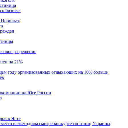
лкоголя
остиница
ого бизнеса
- Норильск
та
граждан
естинцы
изовое разрешение
лнен на 21%
щем году организованных отдыхающих на 10% больше
ев
иакомпании на Юге России
р
ров в Ялте
 место в ежегодном смотре-конкурсе гостиниц Украины