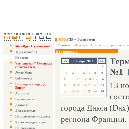
MEGA
TIS
Все новости
Еще есть:
Библиотека
,
Атлас мира
,
Справочная ин
МегаИдеи Путешествий
Все новости
Туры и билеты
Новости
Терм
Ноябрь 2003
Что привезти? Сувениры
1
2
со всего света
№1
Атлас Мира
3
4
5
6
7
8
9
Библиотека
10
11
12
13
14
15
16
13 н
По следам «Кода Да
17
18
19
20
21
22
23
Винчи»
24
25
26
27
28
29
30
Автомото
сост
Горные лыжи
Дайвинг
города Дакса (Dax
Для взрослых
региона Франции.
Исторические экскурсы
Кухня народов мира
На выходные