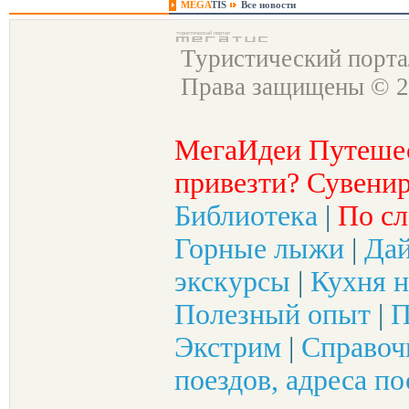
MEGA
TIS
Все новости
Туристический порт
Права защищены © 2
МегаИдеи Путеше
привезти? Сувенир
Библиотека
|
По сл
Горные лыжи
|
Да
экскурсы
|
Кухня н
Полезный опыт
|
П
Экстрим
|
Справоч
поездов, адреса по