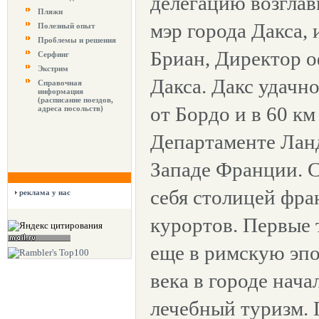
делегацию возглав
Пляжи
мэр города Дакса, 
Полезный опыт
Проблемы и решения
Бриан, Директор о
Серфинг
Экстрим
Дакса. Дакс удачн
Справочная
информация
(расписание поездов,
от Бордо и в 60 км
адреса посольств)
Департаменте Ланд
Западе Франции. С
себя столицей фр
реклама у нас
курортов. Первые 
еще в римскую эпо
века в городе нача
лечебный туризм. 