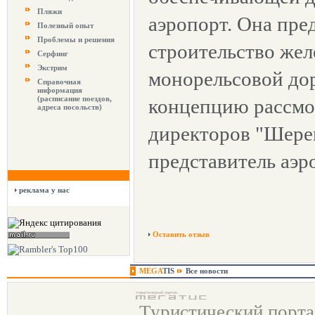
Пляжи
аэропорт. Она пре
Полезный опыт
Проблемы и решения
строительство же
Серфинг
Экстрим
монорельсовой дор
Справочная
информация
(расписание поездов,
концепцию рассмо
адреса посольств)
директоров "Шере
представитель аэро
реклама у нас
Оставить отзыв
MEGA
TIS
Все новости
Туристический порт