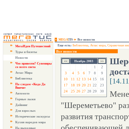
MEGA
TIS
Все новости
Еще есть:
Библиотека
,
Атлас мира
,
Справочная ин
МегаИдеи Путешествий
Все новости
Туры и билеты
Новости
Шере
Ноябрь 2003
Что привезти? Сувениры
1
2
со всего света
дост
Атлас Мира
3
4
5
6
7
8
9
Библиотека
10
11
12
13
14
15
16
[14.1
По следам «Кода Да
17
18
19
20
21
22
23
Винчи»
24
25
26
27
28
29
30
Мене
Автомото
Горные лыжи
"Шереметьево" ра
Дайвинг
Для взрослых
развития транспор
Исторические экскурсы
Кухня народов мира
обеспечивающей д
На выходные