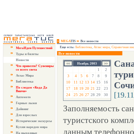
MEGA
TIS
Все новости
Еще есть:
Библиотека
,
Атлас мира
,
Справочная ин
МегаИдеи Путешествий
Все новости
Туры и билеты
Новости
Сана
Ноябрь 2003
Что привезти? Сувениры
1
2
со всего света
тури
Атлас Мира
3
4
5
6
7
8
9
Библиотека
10
11
12
13
14
15
16
Сочи
По следам «Кода Да
17
18
19
20
21
22
23
Винчи»
[19.1
24
25
26
27
28
29
30
Автомото
Горные лыжи
Заполняемость сан
Дайвинг
Для взрослых
туристского компл
Исторические экскурсы
Кухня народов мира
данным телефонног
На выходные