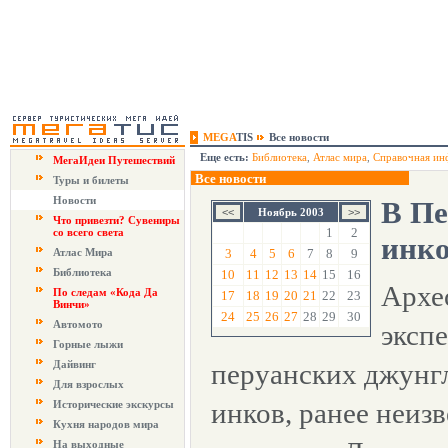
MEGA
TIS
Все новости
Еще есть:
Библиотека
,
Атлас мира
,
Справочная ин
МегаИдеи Путешествий
Все новости
Туры и билеты
Новости
В Пе
Ноябрь 2003
Что привезти? Сувениры
1
2
со всего света
инк
Атлас Мира
3
4
5
6
7
8
9
Библиотека
10
11
12
13
14
15
16
Архе
По следам «Кода Да
17
18
19
20
21
22
23
Винчи»
24
25
26
27
28
29
30
Автомото
эксп
Горные лыжи
Дайвинг
перуанских джунгл
Для взрослых
инков, ранее неиз
Исторические экскурсы
Кухня народов мира
На выходные