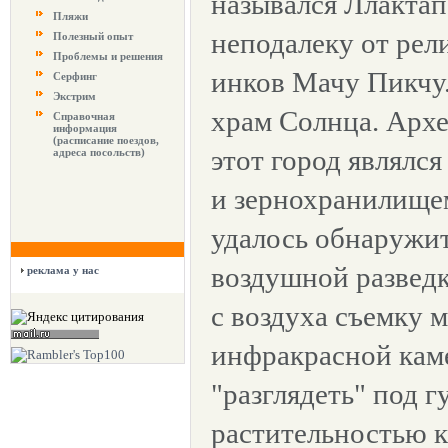
назывался Ллактап
Пляжи
неподалеку от рел
Полезный опыт
Проблемы и решения
инков Мачу Пикчу.
Серфинг
Экстрим
храм Солнца. Архе
Справочная
информация
(расписание поездов,
этот город являлс
адреса посольств)
и зернохранилище
удалось обнаружит
воздушной разведк
реклама у нас
с воздуха съемку 
инфракрасной кам
"разглядеть" под г
растительностью 