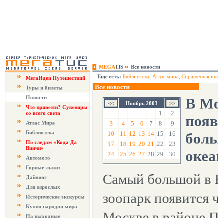
MEGA
TIS
Все новости
Еще есть:
Библиотека
,
Атлас мира
,
Справочная ин
МегаИдеи Путешествий
Все новости
Туры и билеты
Новости
В Мо
Ноябрь 2003
Что привезти? Сувениры
1
2
со всего света
появ
Атлас Мира
3
4
5
6
7
8
9
Библиотека
10
11
12
13
14
15
16
боль
По следам «Кода Да
17
18
19
20
21
22
23
Винчи»
оке
24
25
26
27
28
29
30
Автомото
Горные лыжи
Самый большой в 
Дайвинг
Для взрослых
зоопарк появится ч
Исторические экскурсы
Кухня народов мира
Москве в районе 
На выходные