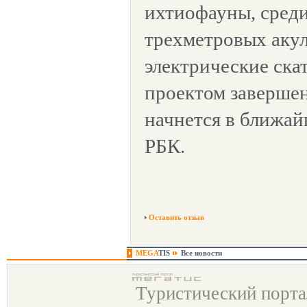
ихтиофауны, среди
трехметровых акул
электрические ска
проектом завершен
начнется в ближай
РБК.
Оставить отзыв
MEGA
TIS
Все новости
Туристический порт