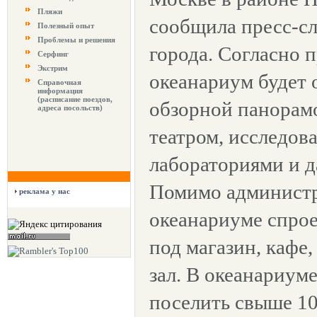
Пляжи
сообщила пресс-с
Полезный опыт
Проблемы и решения
города. Согласно 
Серфинг
Экстрим
океанариум будет 
Справочная
информация
(расписание поездов,
обзорной панорам
адреса посольств)
театром, исследов
лабораториями и д
Помимо администр
реклама у нас
океанариуме спро
под магазин, кафе
зал. В океанариум
поселить свыше 10