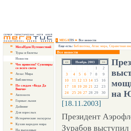
MEGA
TIS
Все новости
Еще есть:
Библиотека
,
Атлас мира
,
Справочная ин
МегаИдеи Путешествий
Все новости
Туры и билеты
Новости
През
Ноябрь 2003
Что привезти? Сувениры
1
2
со всего света
выст
Атлас Мира
3
4
5
6
7
8
9
Библиотека
10
11
12
13
14
15
16
мощ
По следам «Кода Да
17
18
19
20
21
22
23
Винчи»
на Ю
24
25
26
27
28
29
30
Автомото
Горные лыжи
[18.11.2003]
Дайвинг
Для взрослых
Президент Аэрофл
Исторические экскурсы
Кухня народов мира
Зурабов выступил 
На выходные