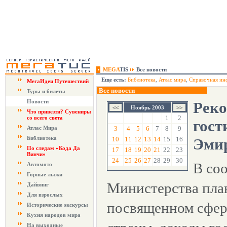
MEGA
TIS
Все новости
Еще есть:
Библиотека
,
Атлас мира
,
Справочная ин
МегаИдеи Путешествий
Все новости
Туры и билеты
Новости
Реко
Ноябрь 2003
Что привезти? Сувениры
1
2
со всего света
гост
Атлас Мира
3
4
5
6
7
8
9
Библиотека
10
11
12
13
14
15
16
Эми
По следам «Кода Да
17
18
19
20
21
22
23
Винчи»
24
25
26
27
28
29
30
В со
Автомото
Горные лыжи
Министерства пла
Дайвинг
Для взрослых
посвященном сфер
Исторические экскурсы
Кухня народов мира
На выходные