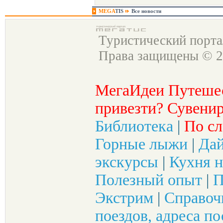
MEGA
TIS
Все новости
Туристический порт
Права защищены © 2
МегаИдеи Путеше
привезти? Сувенир
Библиотека
|
По сл
Горные лыжи
|
Да
экскурсы
|
Кухня н
Полезный опыт
|
П
Экстрим
|
Справоч
поездов, адреса по