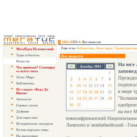
MEGA
TIS
Все новости
Еще есть:
Библиотека
,
Атлас мира
,
Справочная ин
МегаИдеи Путешествий
Туры и билеты
Все новости
Новости
На юге
Декабрь 2002
Что привезти? Сувениры
запове
со всего света
1
Атлас Мира
Президе
2
3
4
5
6
7
8
Библиотека
подписал
9
10
11
12
13
14
15
По следам «Кода Да
в мире т
16
17
18
19
20
21
22
Винчи»
"Большое
23
24
25
26
27
28
29
Автомото
одобрен
30
31
Горные лыжи
на юге М
Дайвинг
Для взрослых
южноафриканский Национальный
Исторические экскурсы
Лимпопо и зимбабвийский - Гона
Кухня народов мира
На выходные