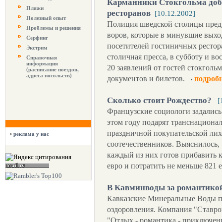
Карманники Стокгольма доб
Пляжи
ресторанов
[10.12.2002]
Полезный опыт
Полиция шведской столицы пред
Проблемы и решения
воров, которые в минувшие вых
Серфинг
посетителей гостиничных рестор
Экстрим
столичная пресса, в субботу и в
Справочная
информация
20 заявлений от гостей стокгольм
(расписание поездов,
адреса посольств)
документов и билетов.
подроб
Сколько стоит Рождество?
[
Французские социологи задались
этом году подарят транснациона
праздничной покупательской лих
реклама у нас
соотечественников. Выяснилось, 
каждый из них готов прибавить
евро и потратить не меньше 821 
В Кавминводы за романтико
Кавказские Минеральные Воды пр
оздоровления. Компания "Ставро
"Отдых - романтика - приключени