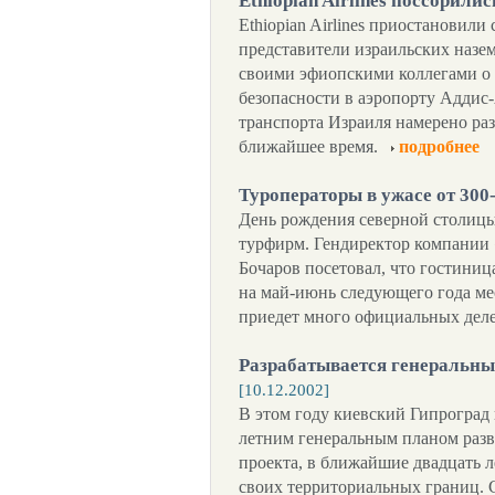
Ethiopian Airlines поссорили
Ethiopian Airlines приостановили
представители израильских назе
своими эфиопскими коллегами о
безопасности в аэропорту Аддис
транспорта Израиля намерено раз
ближайшее время.
подробнее
Туроператоры в ужасе от 300
День рождения северной столиц
турфирм. Гендиректор компании
Бочаров посетовал, что гостиниц
на май-июнь следующего года мес
приедет много официальных дел
Разрабатывается генеральны
[10.12.2002]
В этом году киевский Гипроград 
летним генеральным планом раз
проекта, в ближайшие двадцать л
своих территориальных границ. С