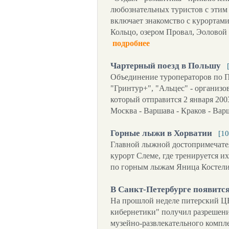
любознательных туристов с этим
включает знакомство с курортам
Кольцо, озером Провал, Эоловой
подробнее
Чартерный поезд в Польшу
Объединение туроператоров по 
"Гринтур+", "Альцес" - организ
который отправится 2 января 2003
Москва - Варшава - Краков - Вар
Горные лыжи в Хорватии
[10
Главной лыжной достопримечате
курорт Слеме, где тренируется и
по горным лыжам Яница Костел
В Санкт-Петербурге появитс
На прошлой неделе питерский Ц
кибернетики" получил разрешени
музейно-развлекательного компл