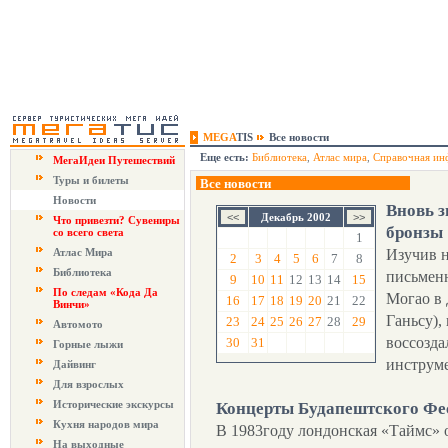
MEGA
TIS
Все новости
Еще есть:
Библиотека
,
Атлас мира
,
Справочная ин
МегаИдеи Путешествий
Туры и билеты
Все новости
Новости
Вновь з
Декабрь 2002
Что привезти? Сувениры
бронзы
со всего света
1
Атлас Мира
Изучив 
2
3
4
5
6
7
8
Библиотека
письменн
9
10
11
12
13
14
15
По следам «Кода Да
Могао в 
16
17
18
19
20
21
22
Винчи»
Ганьсу)
23
24
25
26
27
28
29
Автомото
воссозда
30
31
Горные лыжи
инструме
Дайвинг
Для взрослых
Исторические экскурсы
Концерты Будапештского Фе
Кухня народов мира
В 1983году лондонская «Таймс» 
На выходные