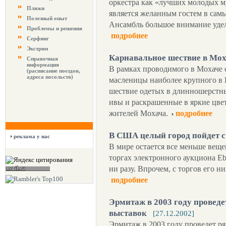
оркестра как «лучших молодых м
Пляжи
является желанным гостем в сам
Полезный опыт
Ансамбль большое внимание уде
Проблемы и решения
подробнее
Серфинг
Экстрим
Карнавальное шествие в Мох
Справочная
информация
В рамках проводимого в Мохаче с
(расписание поездов,
адреса посольств)
масленицы наиболее крупного в 
шествие одетых в длинношерстн
ивы и раскрашенные в яркие цве
жителей Мохача.
подробнее
В США целый город пойдет 
реклама у нас
В мире остается все меньше веще
торгах электронного аукциона Eb
ни разу. Впрочем, с торгов его н
подробнее
Эрмитаж в 2003 году провед
выставок
[27.12.2002]
Эрмитаж в 2003 году проведет 