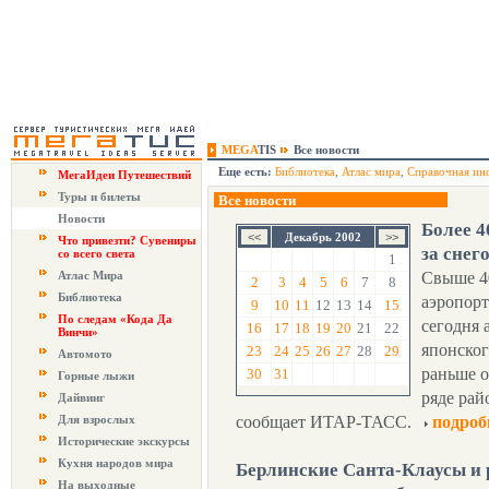
MEGA
TIS
Все новости
Еще есть:
Библиотека
,
Атлас мира
,
Справочная ин
МегаИдеи Путешествий
Туры и билеты
Все новости
Новости
Более 4
Декабрь 2002
Что привезти? Сувениры
за снег
со всего света
1
Атлас Мира
Свыше 4
2
3
4
5
6
7
8
Библиотека
аэропорт
9
10
11
12
13
14
15
По следам «Кода Да
сегодня 
16
17
18
19
20
21
22
Винчи»
японског
23
24
25
26
27
28
29
Автомото
раньше о
30
31
Горные лыжи
ряде рай
Дайвинг
Для взрослых
сообщает ИТАР-ТАСС.
подроб
Исторические экскурсы
Кухня народов мира
Берлинские Санта-Клаусы и 
На выходные