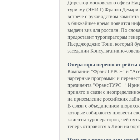
Директор московского офиса На
туризму (ЭНИТ) Франко Демарини
встрече с руководством комитета
в ближайшее время появится ин
выдачи виз для россиян. По слов
предоставит туроператорам ген
Пьерджорджио Тони, который буд
заседании Консультативно-совещ
Операторы переносят рейсы
Компании "ФрансТУРС+" и "Асeн
чартерные программы и перенест
президента "ФрансТУРС+" Ирины
принято в связи с неопределенн
на приземление российских лайн
В связи с объединением цюрихски
которые собираются провести св
клиенты туроператоров, чей пут
теперь отправятся в Лион на бор