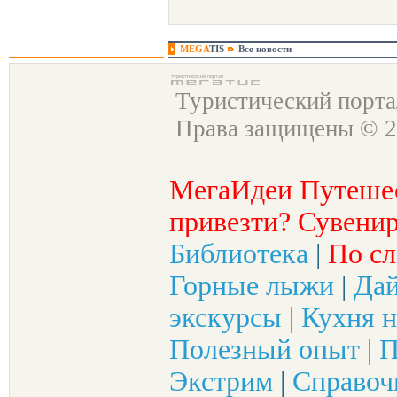
MEGA
TIS
Все новости
Туристический порт
Права защищены © 2
МегаИдеи Путеше
привезти? Сувенир
Библиотека
|
По сл
Горные лыжи
|
Да
экскурсы
|
Кухня н
Полезный опыт
|
П
Экстрим
|
Справоч