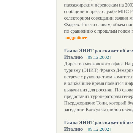
пассажирским перевозкам на 2002
сообщили в пресс-службе МПС Ро
селекторном совещании заявил 
Фадеев. По его словам, объем па
по сравнению с прошлым годом п
подробнее
Глава ЭНИТ расскажет об из
Италию
[09.12.2002]
Директор московского офиса На
туризму (ЭНИТ) Франко Демарини
встрече с руководством комитета
в ближайшее время появится ин
выдачи виз для россиян. По слов
предоставит туроператорам ген
Пьерджорджио Тони, который буд
заседании Консультативно-совещ
Глава ЭНИТ расскажет об из
Италию
[09.12.2002]