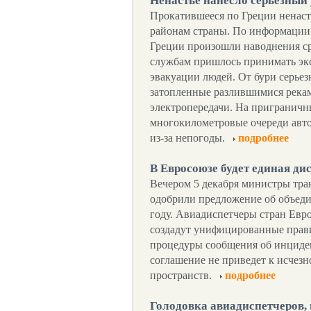
Ненастье нанесло серьезный
Прокатившееся по Греции ненаст
районам страны. По информации 
Греции произошли наводнения с
службам пришлось принимать экс
эвакуации людей. От бури серьез
затопленные разлившимися река
электропередачи. На пригранич
многокилометровые очереди авто
из-за непогоды.
подробнее
В Евросоюзе будет единая ди
Вечером 5 декабря министры тра
одобрили предложение об объеди
году. Авиадиспетчеры стран Евр
создадут унифицированные прави
процедуры сообщения об инциден
соглашение не приведет к исче
пространств.
подробнее
Голодовка авиадиспетчеров, 