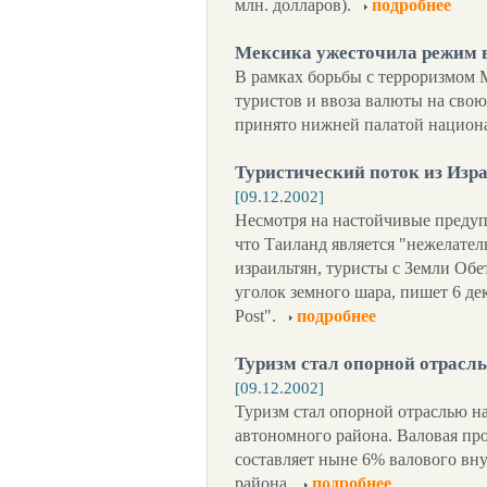
млн. долларов).
подробнее
Мексика ужесточила режим в
В рамках борьбы с терроризмом 
туристов и ввоза валюты на сво
принято нижней палатой национа
Туристический поток из Изр
[09.12.2002]
Несмотря на настойчивые предуп
что Таиланд является "нежелате
израильтян, туристы с Земли Об
уголок земного шара, пишет 6 де
Post".
подробнее
Туризм стал опорной отрасль
[09.12.2002]
Туризм стал опорной отраслью н
автономного района. Валовая пр
составляет ныне 6% валового вн
района.
подробнее