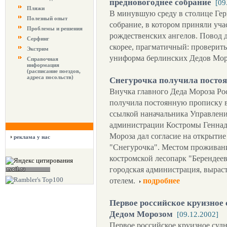
предновогоднее собрание
[09
Пляжи
В минувшую среду в столице Гер
Полезный опыт
собрание, в котором приняли уча
Проблемы и решения
рождественских ангелов. Повод д
Серфинг
скорее, прагматичный: проверить
Экстрим
униформа берлинских Дедов Моро
Справочная
информация
(расписание поездов,
адреса посольств)
Снегурочка получила посто
Внучка главного Деда Мороза Рос
получила постоянную прописку в
ссылкой наначальника Управлени
администрации Костромы Геннад
Мороза дал согласие на открытие
реклама у нас
"Снегурочка". Местом проживани
костромской лесопарк "Берендеев
городская администрация, выраст
отелем.
подробнее
Первое российское круизное 
Дедом Морозом
[09.12.2002]
Первое российское круизное суд