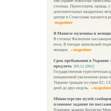
там справят новоселье свенссон
столицы. Пропеллеров, правда, у
дополнительных квадратных метр
центре в Стокгольме пытаются 
подробнее
В Маниле мужчины и женщин
В столице Филиппин пассажиров 
пола. В поездах манильской подз
женщин.
подробнее
Срок пребывания в Украине 
продлить
[09.12.2002]
Государственная туристическая 
инициативой увеличения срока п
Украине граждан из стран ЕС, 
дней до двух недель.
подробне
Министерство путей сообщен
плановое задание по пассаж
Плановое задание Коллегии Мин