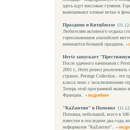
здесь идут массовые гуляния. Го
вывешивают еловые ветки и фон
Праздник в Китцбюэле
[11.12
Любителям активного отдыха сто
горнолыжников альпийское месте
начинается большой праздник.
Hertz запускает "Престижну
После удачного начинания с Prest
2001 г., Hertz решил реализовать
странах. Prestige Collection - эт
класса люкс с эксклюзивными се
Теперь этой программой можно в
Франции.
подробнее
"КаZантип" в Поповке
[11.12
Поповка, небольшой, всего в 106
известен в последние два года, к
неформалов "КаZантип".
подр