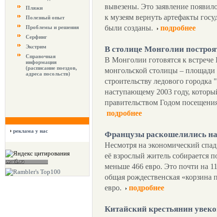
вывезены. Это заявление появил
Пляжи
к музеям вернуть артефакты госу
Полезный опыт
были созданы.
подробнее
Проблемы и решения
Серфинг
Экстрим
В столице Монголии построя
Справочная
В Монголии готовятся к встрече
информация
(расписание поездов,
монгольской столицы – площади С
адреса посольств)
строительству ледового городка
наступающему 2003 году, которы
правительством Годом посещения
подробнее
реклама у нас
Французы раскошелились н
Несмотря на экономический спад
её взрослый житель собирается п
меньше 466 евро. Это почти на 1
общая рождественская «корзина п
евро.
подробнее
Китайский крестьянин увеко