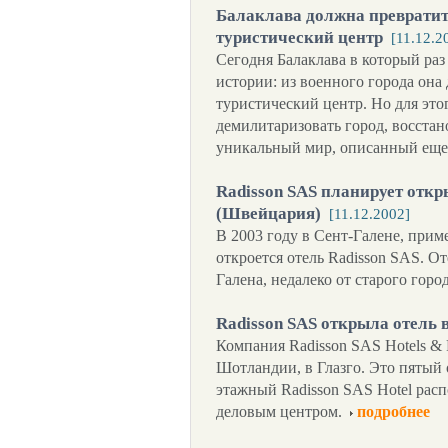
Балаклава должна преврати
туристический центр
[11.12.2
Сегодня Балаклава в который ра
истории: из военного города он
туристический центр. Но для это
демилитаризовать город, восстан
уникальный мир, описанный ещ
Radisson SAS планирует откр
(Швейцария)
[11.12.2002]
В 2003 году в Сент-Галене, прим
откроется отель Radisson SAS. О
Галена, недалеко от старого горо
Radisson SAS открыла отель в
Компания Radisson SAS Hotels & 
Шотландии, в Глазго. Это пятый 
этажный Radisson SAS Hotel расп
деловым центром.
подробнее