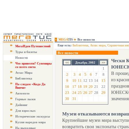
MEGA
TIS
Все новости
Еще есть:
Библиотека
,
Атлас мира
,
Справочная ин
МегаИдеи Путешествий
Туры и билеты
Все новости
Новости
Чески К
Декабрь 2002
Что привезти? Сувениры
ЮНЕС
со всего света
1
Атлас Мира
В проше
2
3
4
5
6
7
8
Библиотека
из крас
9
10
11
12
13
14
15
По следам «Кода Да
празднов
16
17
18
19
20
21
22
Винчи»
ЮНЕСКО 
23
24
25
26
27
28
29
Автомото
значения
30
31
Горные лыжи
Дайвинг
Для взрослых
Музеи отказываются возвращ
Исторические экскурсы
Крупнейшие музеи мира выступил
Кухня народов мира
возвратить свои экспонаты стран
На выходные