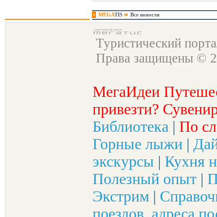
MEGA
TIS
Все новости
Туристический порт
Права защищены © 2
МегаИдеи Путеше
привезти? Сувенир
Библиотека
|
По сл
Горные лыжи
|
Да
экскурсы
|
Кухня н
Полезный опыт
|
П
Экстрим
|
Справоч
поездов, адреса по