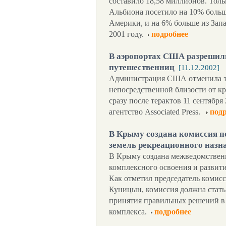
составило 18,58 миллионов. Толь
Альбиона посетило на 10% боль
Америки, и на 6% больше из Запа
2001 году.
подробнее
В аэропортах США разрешил
путешественниц
[11.12.2002]
Администрация США отменила за
непосредственной близости от к
сразу после терактов 11 сентябр
агентство Associated Press.
под
В Крыму создана комиссия п
земель рекреационного назн
В Крыму создана межведомствен
комплексного освоения и развити
Как отметил председатель комис
Куницын, комиссия должна стать
принятия правильных решений в 
комплекса.
подробнее