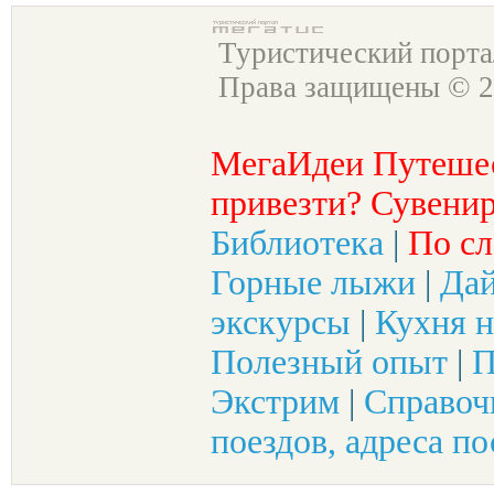
Туристический порт
Права защищены © 2
МегаИдеи Путеше
привезти? Сувенир
Библиотека
|
По сл
Горные лыжи
|
Да
экскурсы
|
Кухня н
Полезный опыт
|
П
Экстрим
|
Справоч
поездов, адреса по