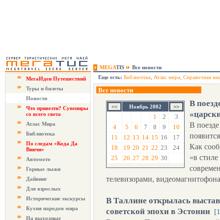
MEGA
TIS
Все новости
Еще есть:
Библиотека
,
Атлас мира
,
Справочная ин
МегаИдеи Путешествий
Туры и билеты
Все новости
Новости
В поезд
Ноябрь 2002
Что привезти? Сувениры
«царск
со всего света
1
2
3
Атлас Мира
В поезде
4
5
6
7
8
9
10
Библиотека
появится
11
12
13
14
15
16
17
По следам «Кода Да
Как сооб
18
19
20
21
22
23
24
Винчи»
«в стиле
25
26
27
28
29
30
Автомото
совреме
Горные лыжи
телевизорами, видеомагнитофона
Дайвинг
Для взрослых
Исторические экскурсы
В Таллине открылась выстав
Кухня народов мира
советской эпохи в Эстонии
[
На выходные