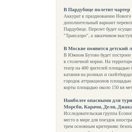
В Пардубице полетит чартер
Аккурат к празднованию Нового 
дополнительный вариант перевозк
Пардубице. Перелет будет осуще
"Трансаэро", а заказчиком высту
В Москве появится детский
В Южном Бутово будет построен
в столичной мэрии. На территори
театр на 400 зрителей площадью о
катания на роликах и скейтборда
городок аттракционов площадью о
корты площадью около 150 кв ме
Наиболее опасными для тури
Морсби, Карачи, Дели, Джак
Исследовательская группа Economi
место в мире для поездок иностр
трем основным критериям: безопа