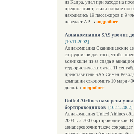
из Каира, упал при заходе на пос
предполагают, стали плохие пого
находились 19 пассажиров и 9 чл
передает АР.
подробнее
Авиакомпания SAS уволит до 
[10.11.2002]
Авиакомпания Скандинавские ави
сотрудников для того, чтобы пр
возникшие из-за спада в авиаци
террористических атак 11 сентяб
представитель SAS Симен Револд
компании сэкономить 10 млрд 400
долл.).
подробнее
United Airlines намерена увол
бортпроводников
[10.11.2002]
Авиакомпания United Airlines об
2003 г. 2 700 бортпроводников. 
авиаперевозчик также сокращает 
представители обанкротившейся 