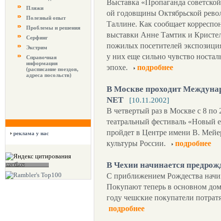
Выставка «Пропаганда советской 
Пляжи
ой годовщины Октябрьской револ
Полезный опыт
Таллине. Как сообщает корреспо
Проблемы и решения
выставки Анне Тамтик и Кристел
Серфинг
пожилых посетителей экспозиция
Экстрим
у них еще сильно чувство носта
Справочная
информация
эпохе.
подробнее
(расписание поездов,
адреса посольств)
В Москве проходит Междуна
NET
[10.11.2002]
В четвертый раз в Москве с 8 п
театральный фестиваль «Новый е
пройдет в Центре имени В. Мейе
реклама у нас
культуры России.
подробнее
В Чехии начинается предрож
С приближением Рождества начи
Покупают теперь в основном дом
году чешские покупатели потрат
подробнее