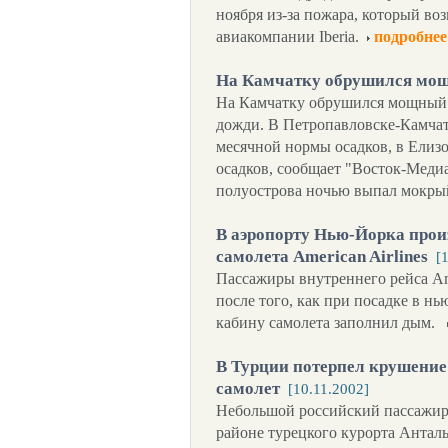
ноября из-за пожара, который в
авиакомпании Iberia.
подробнее
На Камчатку обрушился мо
На Камчатку обрушился мощный 
дожди. В Петропавловске-Камча
месячной нормы осадков, в Елизо
осадков, сообщает "Восток-Медиа
полуострова ночью выпал мокрый
В аэропорту Нью-Йорка прои
самолета American Airlines
[
Пассажиры внутреннего рейса Am
после того, как при посадке в н
кабину самолета заполнил дым.
В Турции потерпел крушение
самолет
[10.11.2002]
Небольшой российский пассажир
районе турецкого курорта Антал