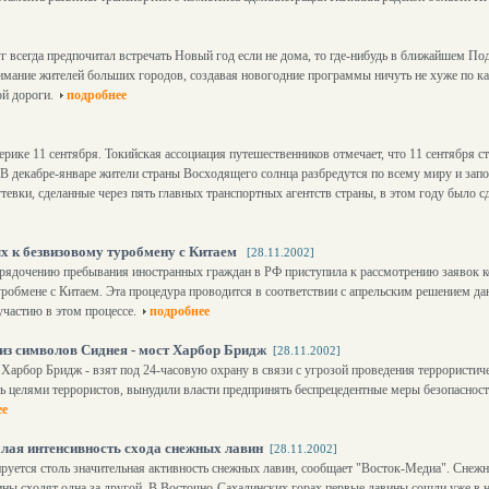
]
г всегда предпочитал встречать Новый год если не дома, то где-нибудь в ближайшем По
имание жителей больших городов, создавая новогодние программы ничуть не хуже по кач
ой дороги.
подробнее
рике 11 сентября. Токийская ассоциация путешественников отмечает, что 11 сентября с
. В декабре-январе жители страны Восходящего солнца разбредутся по всему миру и зап
евки, сделанные через пять главных транспортных агентств страны, в этом году было с
х к безвизовому туробмену с Китаем
[28.11.2002]
рядочению пребывания иностранных граждан в РФ приступила к рассмотрению заявок к
уробмене с Китаем. Эта процедура проводится в соответствии с апрельским решением д
частию в этом процессе.
подробнее
из символов Сиднея - мост Харбор Бридж
[28.11.2002]
Харбор Бридж - взят под 24-часовую охрану в связи с угрозой проведения террористиче
ть целями террористов, вынудили власти предпринять беспрецедентные меры безопасно
ее
лая интенсивность схода снежных лавин
[28.11.2002]
руется столь значительная активность снежных лавин, сообщает "Восток-Медиа". Снеж
ы сходят одна за другой. В Восточно-Сахалинских горах первые лавины сошли уже в н