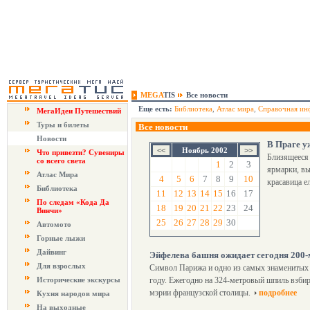
MEGA
TIS
Все новости
Еще есть:
Библиотека
,
Атлас мира
,
Справочная ин
МегаИдеи Путешествий
Туры и билеты
Все новости
Новости
В Праге у
Ноябрь 2002
Что привезти? Сувениры
Близящееся 
со всего света
1
2
3
ярмарки, вы
Атлас Мира
4
5
6
7
8
9
10
красавица е
Библиотека
11
12
13
14
15
16
17
По следам «Кода Да
18
19
20
21
22
23
24
Винчи»
25
26
27
28
29
30
Автомото
Горные лыжи
Дайвинг
Эйфелева башня ожидает сегодня 200-
Для взрослых
Символ Парижа и одно из самых знаменитых с
Исторические экскурсы
году. Ежегодно на 324-метровый шпиль взбир
мэрии французской столицы.
подробнее
Кухня народов мира
На выходные