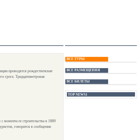
ВСЕ ТУРЫ
ВСЕ РАЗМЕЩЕНИЯ
диции проводятся рождественские
его грога. Тридцатиметровая
ВСЕ БИЛЕТЫ
TOP NEWS1
с момента ее строительства в 1889
уристов, говорится в сообщении