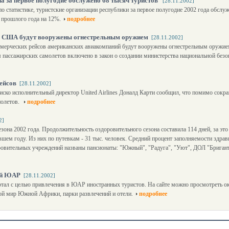
а за первое полугодие обслужено 68 тысяч туристов
[28.11.2002]
 статистике, туристские организации республики за первое полугодие 2002 года обслуж
 прошлого года на 12%.
подробнее
 в США будут вооружены огнестрельным оружием
[28.11.2002]
мерческих рейсов американских авиакомпаний будут вооружены огнестрельным оружием
 пассажирских самолетов включено в закон о создании министерства национальной без
рейсов
[28.11.2002]
иско исполнительный директор United Airlines Доналд Карти сообщил, что помимо сокр
полетов.
подробнее
2]
езона 2002 года. Продолжительность оздоровительного сезона составила 114 дней, за это
вшем году. Из них по путевкам - 31 тыс. человек. Средний процент заполняемости здрав
оровительных учреждений названы пансионаты: "Южный", "Радуга", "Уют", ДОЛ "Бригант
ий ЮАР
[28.11.2002]
тал с целью привлечения в ЮАР иностранных туристов. На сайте можно просмотреть ок
й мир Южной Африки, парки развлечений и отели.
подробнее