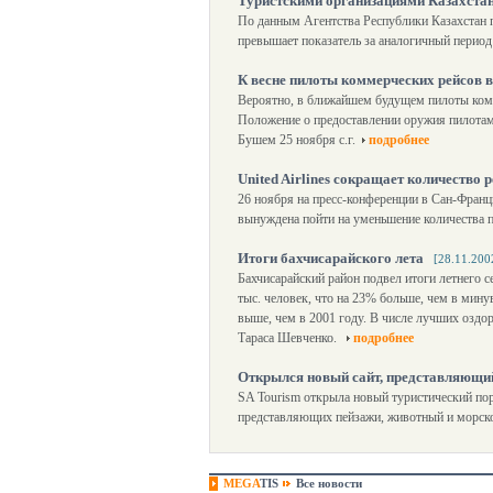
Туристскими организациями Казахстан
По данным Агентства Республики Казахстан по
превышает показатель за аналогичный период
К весне пилоты коммерческих рейсов
Вероятно, в ближайшем будущем пилоты ком
Положение о предоставлении оружия пилотам
Бушем 25 ноября с.г.
подробнее
United Airlines сокращает количество 
26 ноября на пресс-конференции в Сан-Франц
вынуждена пойти на уменьшение количества 
Итоги бахчисарайского лета
[28.11.200
Бахчисарайский район подвел итоги летнего с
тыс. человек, что на 23% больше, чем в мину
выше, чем в 2001 году. В числе лучших озд
Тараса Шевченко.
подробнее
Открылся новый сайт, представляющ
SA Tourism открыла новый туристический пор
представляющих пейзажи, животный и морско
MEGA
TIS
Все новости