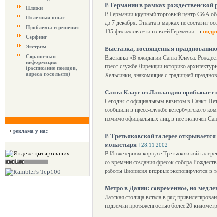
В Германии в рамках рождественской 
Пляжи
В Германии крупный торговый центр C&A объ
Полезный опыт
до 7 декабря. Оплата в марках не составит о
Проблемы и решения
185 филиалов сети по всей Германии.
подр
Серфинг
Экстрим
Выставка, посвященная празднованию 
Справочная
Выставка «В ожидании Санта Клауса. Рождест
информация
пресс-службе Дирекции историко-архитектурн
(расписание поездов,
адреса посольств)
Хельсинки, знакомящие с традицией празднов
Санта Клаус из Лапландии прибывает 
Сегодня с официальным визитом в Санкт-Пете
сообщили в пресс-службе петербургского ком
помимо официальных лиц, в нее включен Сан
реклама у нас
В Третьяковской галерее открывается
монастыря
[28.11.2002]
В Инженерном корпусе Третьяковской галере
со времени создания фресок собора Рождеств
работы Дионисия впервые экспонируются в т
Метро в Дании: современное, но медле
Датская столица встала в ряд привилегирова
подземки протяженностью более 20 километр