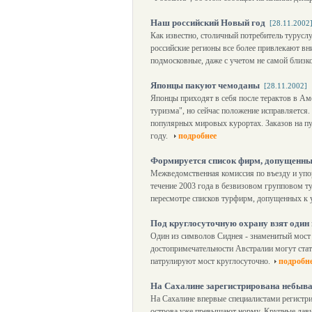
Наш российский Новый год
[28.11.2002
Как известно, столичный потребитель туруслу
российские регионы все более привлекают вн
подмосковные, даже с учетом не самой близк
Японцы пакуют чемоданы
[28.11.2002]
Японцы приходят в себя после терактов в Аме
туризма", но сейчас положение исправляется
популярных мировых курортах. Заказов на пут
году.
подробнее
Формируется список фирм, допущенны
Межведомственная комиссия по въезду и упо
течение 2003 года в безвизовом групповом т
пересмотре списков турфирм, допущенных к у
Под круглосуточную охрану взят один 
Один из символов Сиднея - знаменитый мост 
достопримечательности Австралии могут ста
патрулируют мост круглосуточно.
подробн
На Сахалине зарегистрирована небыва
На Сахалине впервые специалистами регистри
острова уже превышают норму. Крупные лавин