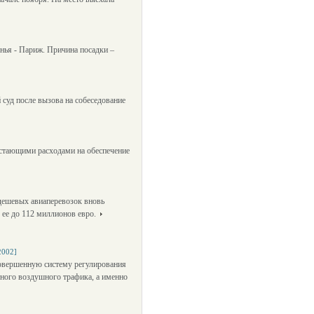
нья - Париж. Причина посадки –
 суд после вызова на собеседование
астающими расходами на обеспечение
 дешевых авиаперевозок вновь
 ее до 112 миллионов евро.
2002]
совершенную систему регулирования
тного воздушного трафика, а именно