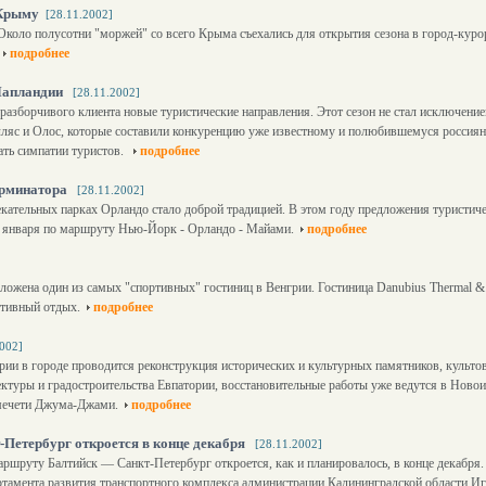
 Крыму
[28.11.2002]
коло полусотни "моржей" со всего Крыма съехались для открытия сезона в город-куро
подробнее
 Лапландии
[28.11.2002]
 разборчивого клиента новые туристические направления. Этот сезон не стал исключе
ляс и Олос, которые составили конкуренцию уже известному и полюбившемуся россия
ать симпатии туристов.
подробнее
Терминатора
[28.11.2002]
екательных парках Орландо стало доброй традицией. В этом году предложения туристич
8 января по маршруту Нью-Йорк - Орландо - Майами.
подробнее
ложена один из самых "спортивных" гостиниц в Венгрии. Гостиница Danubius Thermal & S
ктивный отдых.
подробнее
2002]
ии в городе проводится реконструкция исторических и культурных памятников, культо
ектуры и градостроительства Евпатории, восстановительные работы уже ведутся в Нов
 мечети Джума-Джами.
подробнее
-Петербург откроется в конце декабря
[28.11.2002]
ршруту Балтийск — Санкт-Петербург откроется, как и планировалось, в конце декабря.
ртамента развития транспортного комплекса администрации Калининградской области И