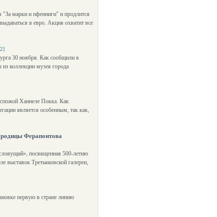
 "За марки и пфенниги" и продлится
 выдаваться в евро. Акция охватит все
2]
урга 30 ноября. Как сообщили в
 из коллекции музея города
оспожой Ханнеле Покка. Как
гации является особенным, так как,
городицы Ферапонтова
есловущий», посвященная 500-летию
ле выставок Третьяковской галереи,
тановке первую в стране линию