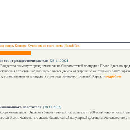
формация
,
Конкурс
,
Сувениры со всего света
,
Новый Год
же стоят рождественские ели
[28.11.2002]
Рождество знаменует праздничная ель на Староместской площади в Праге. Здесь по тра
ступления артистов, над площадью вьется дымок от жаровен с каштанами и запах горяч
ль, установленная на площади, в этом году именуется Большой Карел.
подробнее
миллионного посетителя
[28.11.2002]
ооружений мира - Эйфелева башня - отметит сегодня визит 200-миллионого посетителя 
аются 6 млн. человек, что делает башню самой популярной достопримечательностью у т