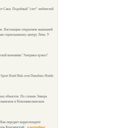
рт Саки. Подобный "слет" любителей
нием. Настоящим открытием нынешней
нам горнолыжному центру Леви. У
еской компании "Америка-трэвел"
port Hotel Buk сети Danubius Hotels
вых объектов. По словам Энвера
оильинском и Новониколаевском
 Как передает корреспондент
горь Краснянский.
подробнее