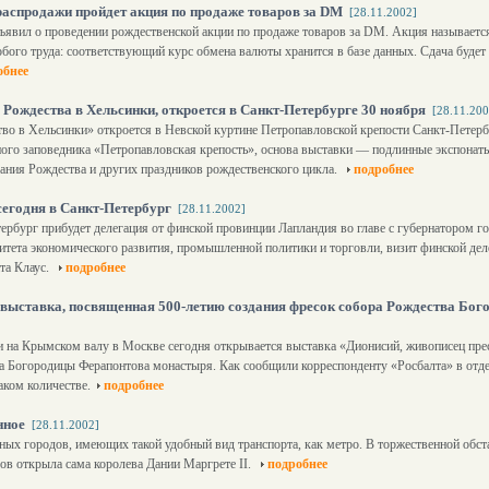
распродажи пройдет акция по продаже товаров за DM
[28.11.2002]
явил о проведении рождественской акции по продаже товаров за DM. Акция называется
собого труда: соответствующий курс обмена валюты хранится в базе данных. Сдача будет
обнее
Рождества в Хельсинки, откроется в Санкт-Петербурге 30 ноября
[28.11.200
во в Хельсинки» откроется в Невской куртине Петропавловской крепости Санкт-Петерб
ого заповедника «Петропавловская крепость», основа выставки — подлинные экспонаты
ания Рождества и других праздников рождественского цикла.
подробнее
cегодня в Санкт-Петербург
[28.11.2002]
рбург прибудет делегация от финской провинции Лапландия во главе с губернатором г
итета экономического развития, промышленной политики и торговли, визит финской деле
та Клаус.
подробнее
 выставка, посвященная 500-летию создания фресок собора Рождества Бо
и на Крымском валу в Москве сегодня открывается выставка «Дионисий, живописец пр
а Богородицы Ферапонтова монастыря. Как сообщили корреспонденту «Росбалта» в отде
аком количестве.
подробнее
нное
[28.11.2002]
нных городов, имеющих такой удобный вид транспорта, как метро. В торжественной обс
ов открыла сама королева Дании Маргрете II.
подробнее