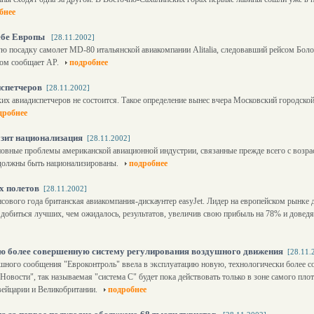
бнее
небе Европы
[28.11.2002]
ю посадку самолет MD-80 итальянской авиакомпании Alitalia, следовавший рейсом Боло
том сообщает АР.
подробнее
испетчеров
[28.11.2002]
их авиадиспетчеров не состоится. Такое определение вынес вчера Московский городской
дробнее
ит национализация
[28.11.2002]
новные проблемы американской авиационной индустрии, связанные прежде всего с возр
 должны быть национализированы.
подробнее
х полетов
[28.11.2002]
сового года британская авиакомпания-дискаунтер easyJet. Лидер на европейском рынке
 добиться лучших, чем ожидалось, результатов, увеличив свою прибыль на 78% и доведя
ю более совершенную систему регулирования воздушного движения
[28.11.
ушного cообщения "Евроконтроль" ввела в эксплуатацию новую, технологически более 
овости", так называемая "система С" будет пока действовать только в зоне самого пло
вейцарии и Великобритании.
подробнее