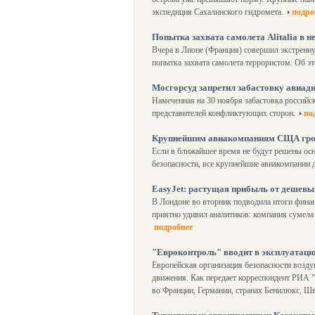
экспедиция Сахалинского гидромета.
подро
Попытка захвата самолета Alitalia в 
Вчера в Лионе (Франция) совершил экстренну
попытка захвата самолета террористом. Об э
Мосгорсуд запретил забастовку авиад
Намеченная на 30 ноября забастовка российск
представителей конфликтующих сторон.
по
Крупнейшим авиакомпаниям СЩА гроз
Если в ближайшее время не будут решены ос
безопасности, все крупнейшие авиакомпании
EasyJet: растущая прибыль от дешевы
В Лондоне во вторник подводила итоги финан
приятно удивил аналитиков: компания сумела
подробнее
"Евроконтроль" вводит в эксплуатаци
Европейская организация безопасности возд
движения. Как передает корреспондент РИА "Н
во Франции, Германии, странах Бенилюкс, Ш