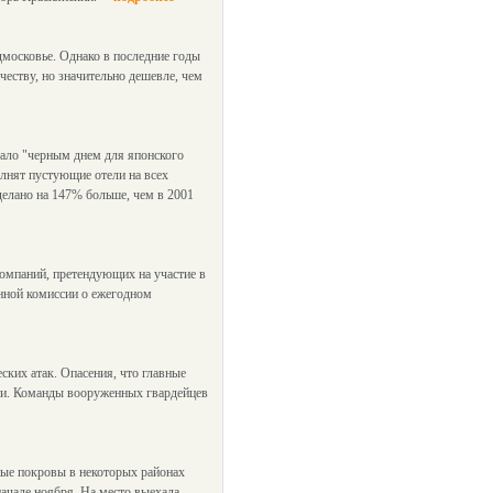
дмосковье. Однако в последние годы
еству, но значительно дешевле, чем
тало "черным днем для японского
олнят пустующие отели на всех
делано на 147% больше, чем в 2001
омпаний, претендующих на участие в
анной комиссии о ежегодном
ских атак. Опасения, что главные
сти. Команды вооруженных гвардейцев
ные покровы в некоторых районах
ачале ноября. На место выехала