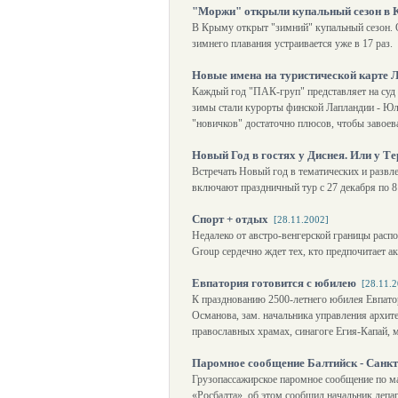
"Моржи" открыли купальный сезон в
В Крыму открыт "зимний" купальный сезон. О
зимнего плавания устраивается уже в 17 раз.
Новые имена на туристической карте
Каждый год "ПАК-груп" представляет на суд
зимы стали курорты финской Лапландии - Юл
"новичков" достаточно плюсов, чтобы завоев
Новый Год в гостях у Диснея. Или у 
Встречать Новый год в тематических и развл
включают праздничный тур с 27 декабря по 
Спорт + отдых
[28.11.2002]
Недалеко от австро-венгерской границы распо
Group сердечно ждет тех, кто предпочитает а
Евпатория готовится с юбилею
[28.11.
К празднованию 2500-летнего юбилея Евпатор
Османова, зам. начальника управления архит
православных храмах, синагоге Егия-Капай,
Паромное сообщение Балтийск - Санкт
Грузопассажирское паромное сообщение по ма
«Росбалта», об этом сообщил начальник депа