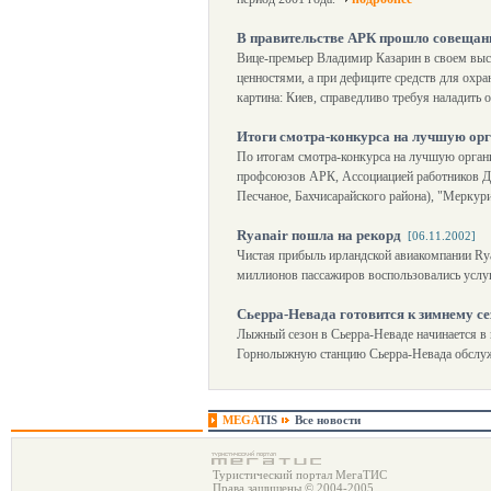
В правительстве АРК прошло совещани
Вице-премьер Владимир Казарин в своем выс
ценностями, а при дефиците средств для охр
картина: Киев, справедливо требуя наладить 
Итоги смотра-конкурса на лучшую ор
По итогам смотра-конкурса на лучшую орган
профсоюзов АРК, Ассоциацией работников ДО
Песчаное, Бахчисарайского района), "Меркури
Ryanair пошла на рекорд
[06.11.2002]
Чистая прибыль ирландской авиакомпании Ryan
миллионов пассажиров воспользовались услуг
Сьерра-Невада готовится к зимнему се
Лыжный сезон в Сьерра-Неваде начинается в к
Горнолыжную станцию Сьерра-Невада обслуж
MEGA
TIS
Все новости
Туристический портал МегаТИС
Права защищены © 2004-2005