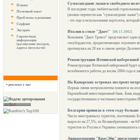
Сумасшедшие лыжи в свободном поле
Пляжи
В последние годы любительский горнолыжный с
Полезный опыт
(можно перевести как "сумасшедшие лыжи") и fr
Проблемы и решения
- это еще и использование вертолета, которы
Серфинг
Экстрим
Италия в стиле "Джет"
[06.11.2002]
Справочная
Компания "Джет Тревел" представляет один 
информация
сноубордистов, предпочитающих огромное кол
(расписание поездов,
адреса посольств)
протянулась на 20 км в самом центре Долом
Реконструкция Ялтинской набережной
Реконструкция Ялтинской набережной будет пр
возобновятся работы до весны 2004 года и за
На Канарских островах построят метр
реклама у нас
Первая линия метрополитена появится на изл
Европейский инвестиционный банк. Банк выде
государственными и частными инвесторами И
Болгария приняла в этом году больше
Число иностраннызх туристов, посетивших Бо
выросло на 27,5%, из Великобритании - на 64
туристов из России и Украины уменьшилось 
Авиакомпания "КрасЭйр" представит 