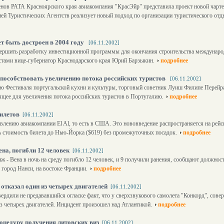
ленов РАТА Красноярского края авиакомпания "КрасЭйр" представила проект новой чар
ей Туристических Агентств реализует новый подход по организации туристического отд
 быть достроен в 2004 году
[06.11.2002]
вершить разработку инвестиционной программы для окончания строительства междунаро
стами вице-губернатор Краснодарского края Юрий Барзыкин.
подробнее
пособствовать увеличению потока российских туристов
[06.11.2002]
ю Фестиваля португальской кухни и культуры, торговый советник Луиш Филипе Перейра
сящее для увеличения потока российских туристов в Португалию.
подробнее
билетов
[06.11.2002]
влению авиакомпании El Al, то есть в США. Это нововведение распространяется на рейсы
ь стоимость билета до Нью-Йорка ($619) без промежуточных посадок.
подробнее
ена, погибли 12 человек
[06.11.2002]
ж - Вена в ночь на среду погибло 12 человек, и 9 получили ранения, сообщают должно
 город Нанси, на востоке Франции.
подробнее
отказал один из четырех двигателей
[06.11.2002]
ердили не предававшийся огласке факт, что у сверхзвукового самолета "Конкорд", совер
з четырех двигателей. Инцидент произошел над Атлантикой.
подробнее
оцедуру получения литовских виз
[06.11.2002]