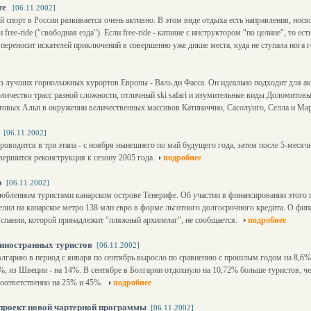
те
[06.11.2002]
порт в России развивается очень активно. В этом виде отдыха есть направления, носящи
ee-ride ("свободная езда"). Если free-ride - катание с инструктором "по целине", то есть
й переносит искателей приключений в совершенно уже дикие места, куда не ступала нога
из лучших горнолыжных курортов Европы - Валь ди Фасса. Он идеально подходит для 
ичество трасс разной сложности, отличный ski safari и изумительные виды Доломитовы
итовых Альп в окружении величественных массивов Катиначчио, Сасолунго, Селла и Ма
[06.11.2002]
оводится в три этапа - с ноября нынешнего по май будущего года, затем после 5-месячн
вершится реконструкция к сезону 2005 года.
подробнее
о
[06.11.2002]
юбленном туристами канарском острове Тенерифе. Об участии в финансировании этого 
лил на канарское метро 138 млн евро в форме льготного долгосрочного кредита. О фин
спании, которой принадлежит "пляжный архипелаг", не сообщается.
подробнее
 иностранных туристов
[06.11.2002]
лгарию в период с января по сентябрь выросло по сравнению с прошлым годом на 8,6%
%, из Швеции - на 14%. В сентябре в Болгарии отдохнуло на 10,72% больше туристов, ч
соответственно на 25% и 45%.
подробнее
проект новой чартерной программы
[06.11.2002]