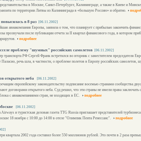
редставительства в Москве, Санкт-Петербурге, Калининграде, а также в Киеве и Минске
 транзита по территории Литвы из Калининграда в «большую Россию» и обратно.
подро
 повысилась в 8 раз
[06.11.2002]
нейшая авиакомпания Европы, заявила о том, что планирует с прибылью закончить финан
зы прозвучали после публикации отчета за II квартал финансового года, в котором приб
аршрутов.
подробнее
юсселе проблему "шумных" российских самолетов
[06.11.2002]
 транспорта РФ Сергей Франк встретился во вторник с заместителем председателя Евр
е Паласио, речь шла, в частности, о проблеме полетов в Европу российских самолетов,
ов открытого неба
[06.11.2002]
оречащим европейскому законодательству подписание восемью странами сообщества дв
ают договорами открытого неба. Суд решил, что эти страны не имели права заключать с
блока с авиакомпаниями стран, не входящих в ЕС.
подробнее
 Москве
[06.11.2002]
Airways и туристская деловая газета TTG Russia приглашает представителей турбизнеса
кве 18 ноября с 10:00 до 14:00 в отеле "Олимпик Пента Ренессанс".
подробнее
002]
 три квартала 2002 года составил более 550 миллионов рублей. Это почти в 2 раза превы