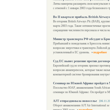
Литва намерена расширить свои консульские п
с отменой с 1 января 2003 года безвизового
Во II квартале прибыль British Airways
Во вторник British Airways Plc (BAB), круп
марта 2003 года. Такие оптимистичные прогно
сокращения численности персонала и числа м
Министр транспорта РФ обсудит в Бр
Прибывший в понедельник в Брюссель министр
вопросам энергетики и транспорта Лойолой д
установленный в ЕС уровень.
подробнее
Суд ЕС вынес решение против договор
Европейский суд во вторник признал против
вопросам авиаперевозок, которые также назыв
компьютерной системе бронирования внутри 
Семинар по Южной Африке пройдет в
Посольство ЮАР, авиакомпания South African 
семинаре по Южной Африке. Он пройдет в Мос
AJT отпраздновала новоселье
[06.11.2
Оборот авиакомпании AJT Air International за
период 2001 года.
подробнее