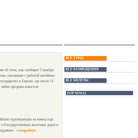
ВСЕ ТУРЫ
ВСЕ РАЗМЕЩЕНИЯ
ие об этом, как сообщает 5 ноября
коны, связанные с работой питейных
ВСЕ БИЛЕТЫ
государство в Европе, где после 11
 пабах продажа алкоголя
TOP NEWS1
йские туроператоры на конец года
R («Государственные железные дороги
кордным».
подробнее