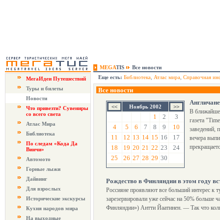
MEGA
TIS
Все новости
Еще есть:
Библиотека
,
Атлас мира
,
Справочная ин
МегаИдеи Путешествий
Туры и билеты
Все новости
Новости
Англичане
Ноябрь 2002
Что привезти? Сувениры
В ближайшее
со всего света
1
2
3
газета "Tim
Атлас Мира
4
5
6
7
8
9
10
заведений, 
Библиотека
11
12
13
14
15
16
17
вечера выпи
По следам «Кода Да
прекращаетс
18
19
20
21
22
23
24
Винчи»
25
26
27
28
29
30
Автомото
Горные лыжи
Дайвинг
Рождество в Финляндии в этом году вс
Для взрослых
Россияне проявляют все больший интерес к т
Исторические экскурсы
зарезервировали уже сейчас на 50% больше 
Финляндии») Антти Йаатинен. — Так что кол
Кухня народов мира
На выходные