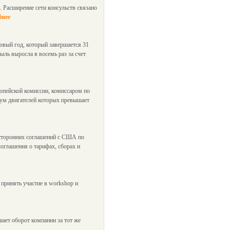
. Расширение сети консульств связано
бнее
совый год, который завершается 31
ыль выросла в восемь раз за счет
опейской комиссии, комиссаром по
 шум двигателей которых превышает
усторонних соглашений с США по
оглашения о тарифах, сборах и
 принять участие в workshop и
шает оборот компании за тот же