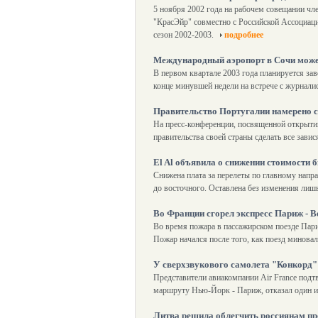
5 ноября 2002 года на рабочем совещании ч
"КрасЭйр" совместно с Российской Ассоциаци
сезон 2002-2003.
подробнее
Международный аэропорт в Сочи может
В первом квартале 2003 года планируется за
конце минувшей недели на встрече с журнали
Правительство Португалии намерено с
На пресс-конференции, посвященной открыти
правительства своей страны сделать все зави
El Al объявила о снижении стоимости 
Снижена плата за перелеты по главному напра
до восточного. Оставлена без изменения лиш
Во Франции сгорел экспресс Париж - В
Во время пожара в пассажирском поезде Пари
Пожар начался после того, как поезд миновал
У сверхзвукового самолета "Конкорд" 
Представители авиакомпании Air France подтв
маршруту Нью-Йорк - Париж, отказал один и
Литва решила облегчить россиянам пр