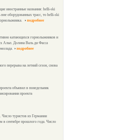
е иностранные названия: helli-ski
 вне оборудованных трасс, то helli-ski
 горнолыжника.
подробнее
активно катающихся горнолыжников и
х Альп. Долина Валь ди Фасса
рмолада.
подробнее
ого перерыва на летний сезон, снова
проекта объявил в понедельник
ансировании проекта
. Число туристов из Германии
ем в сентябре прошлого года. Число