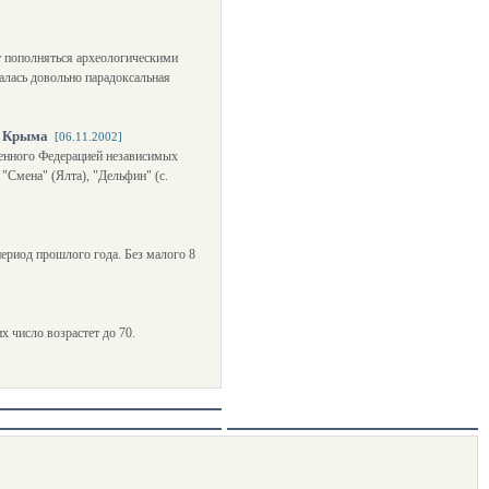
т пополняться археологическими
алась довольно парадоксальная
х Крыма
[06.11.2002]
ленного Федерацией независимых
Смена" (Ялта), "Дельфин" (с.
период прошлого года. Без малого 8
х число возрастет до 70.