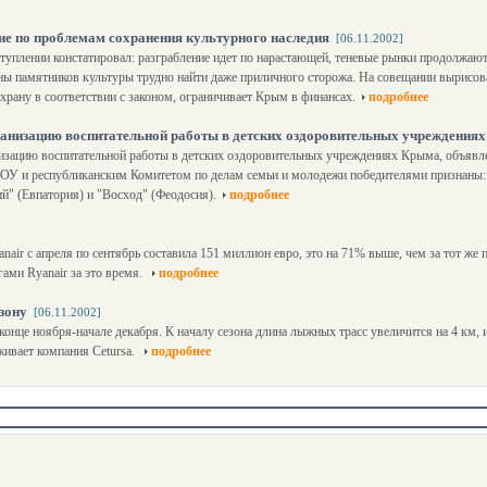
е по проблемам сохранения культурного наследия
[06.11.2002]
туплении констатировал: разграбление идет по нарастающей, теневые рынки продолжаю
аны памятников культуры трудно найти даже приличного сторожа. На совещании вырисов
охрану в соответствии с законом, ограничивает Крым в финансах.
подробнее
ганизацию воспитательной работы в детских оздоровительных учреждения
изацию воспитательной работы в детских оздоровительных учреждениях Крыма, объяв
У и республиканским Комитетом по делам семьи и молодежи победителями признаны: "
й" (Евпатория) и "Восход" (Феодосия).
подробнее
air с апреля по сентябрь составила 151 миллион евро, это на 71% выше, чем за тот же 
ами Ryanair за это время.
подробнее
зону
[06.11.2002]
онце ноября-начале декабря. К началу сезона длина лыжных трасс увеличится на 4 км, и
ивает компания Cetursa.
подробнее