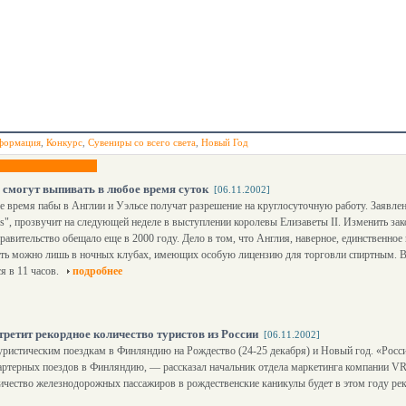
формация
,
Конкурс
,
Сувениры со всего света
,
Новый Год
 смогут выпивать в любое время суток
[06.11.2002]
 время пабы в Англии и Уэльсе получат разрешение на круглосуточную работу. Заявлен
es", прозвучит на следующей неделе в выступлении королевы Елизаветы II. Изменить за
правительство обещало еще в 2000 году. Дело в том, что Англия, наверное, единственное 
ть можно лишь в ночных клубах, имеющих особую лицензию для торговли спиртным. В
я в 11 часов.
подробнее
третит рекордное количество туристов из России
[06.11.2002]
уристическим поездкам в Финляндию на Рождество (24-25 декабря) и Новый год. «Росси
чартерных поездов в Финляндию, — рассказал начальник отдела маркетинга компании V
ичество железнодорожных пассажиров в рождественские каникулы будет в этом году ре