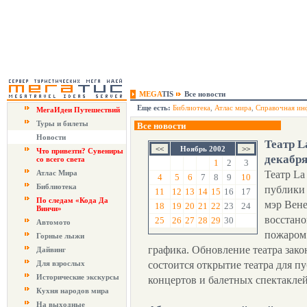
MEGA
TIS
Все новости
Еще есть:
Библиотека
,
Атлас мира
,
Справочная ин
МегаИдеи Путешествий
Туры и билеты
Все новости
Новости
Театр L
Ноябрь 2002
Что привезти? Сувениры
декабря
со всего света
1
2
3
Атлас Мира
Театр La
4
5
6
7
8
9
10
Библиотека
публики 
11
12
13
14
15
16
17
По следам «Кода Да
мэр Вене
18
19
20
21
22
23
24
Винчи»
восстано
25
26
27
28
29
30
Автомото
пожаром 
Горные лыжи
графика. Обновление театра закон
Дайвинг
Для взрослых
состоится открытие театра для пу
Исторические экскурсы
концертов и балетных спектаклей
Кухня народов мира
На выходные