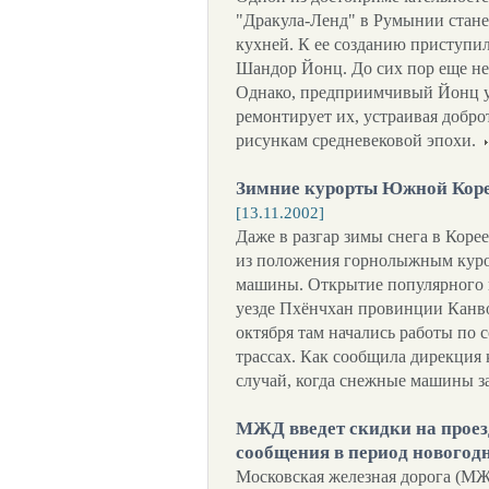
"Дракула-Ленд" в Румынии станет
кухней. К ее созданию приступи
Шандор Йонц. До сих пор еще не
Однако, предприимчивый Йонц у
ремонтирует их, устраивая добр
рисункам средневековой эпохи.
Зимние курорты Южной Коре
[13.11.2002]
Даже в разгар зимы снега в Корее
из положения горнолыжным кур
машины. Открытие популярного 
уезде Пхёнчхан провинции Канвон
октября там начались работы по
трассах. Как сообщила дирекция 
случай, когда снежные машины за
МЖД введет скидки на проез
сообщения в период новогод
Московская железная дорога (МЖ