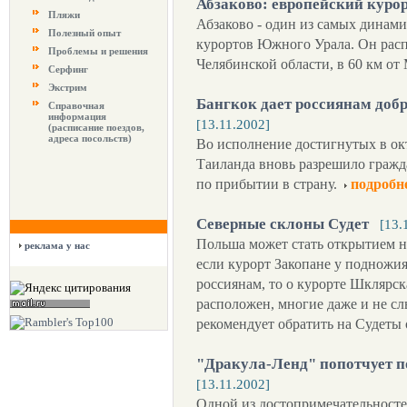
Абзаково: европейский кур
Пляжи
Абзаково - один из самых дина
Полезный опыт
курортов Южного Урала. Он расп
Проблемы и решения
Челябинской области, в 60 км от
Серфинг
Экстрим
Бангкок дает россиянам доб
Справочная
информация
[13.11.2002]
(расписание поездов,
адреса посольств)
Во исполнение достигнутых в ок
Таиланда вновь разрешило гражд
по прибытии в страну.
подробн
Северные склоны Судет
[13.
Польша может стать открытием 
реклама у нас
если курорт Закопане у подножия
россиянам, то о курорте Шклярск
расположен, многие даже и не с
рекомендует обратить на Судеты
"Дракула-Ленд" попотчует п
[13.11.2002]
Одной из достопримечательносте