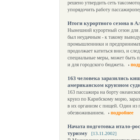
решено утвердить сеть таксомот
упорядочить работу пассажиропе
Итоги курортного сезона в 
Нынешний курортный сезон для 
был неудачным - к такому вывод
промышленники и предпринимате
продолжает катиться вниз, и сле
специальные меры, может быть п
и для городского бюджета.
под
163 человека заразились ки
американском круизном суд
163 пассажира на борту океанско
круиз по Карибскому морю, зара
в их организм с пищей. Один из
обезвоживанием.
подробнее
Начата подготовка итало-ро
туризму
[13.11.2002]