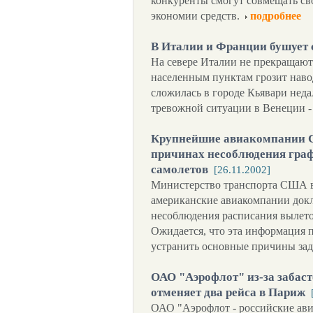
конкуренты смогут совмещать св
экономии средств.
подробнее
В Италии и Франции бушует 
На севере Италии не прекращаю
населенным пунктам грозит наво
сложилась в городе Кьявари неда
тревожной ситуации в Венеции - 
Крупнейшие авиакомпании С
причинах несоблюдения гра
самолетов
[26.11.2002]
Министерство транспорта США в
американские авиакомпании докл
несоблюдения расписания вылето
Ожидается, что эта информация 
устранить основные причины зад
ОАО "Аэрофлот" из-за забас
отменяет два рейса в Париж
ОАО "Аэрофлот - российские ави