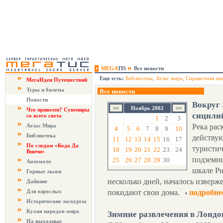
MEGA
TIS
Все новости
Еще есть:
Библиотека
,
Атлас мира
,
Справочная ин
МегаИдеи Путешествий
Туры и билеты
Все новости
Новости
Вокруг
Ноябрь 2002
Что привезти? Сувениры
сицили
со всего света
1
2
3
Атлас Мира
Река рас
4
5
6
7
8
9
10
Библиотека
действую
11
12
13
14
15
16
17
По следам «Кода Да
туристич
18
19
20
21
22
23
24
Винчи»
подземны
25
26
27
28
29
30
Автомото
шкале Ри
Горные лыжи
несколько дней, началось извер
Дайвинг
Для взрослых
покидают свои дома.
подробне
Исторические экскурсы
Кухня народов мира
Зимние развлечения в Лондо
На выходные