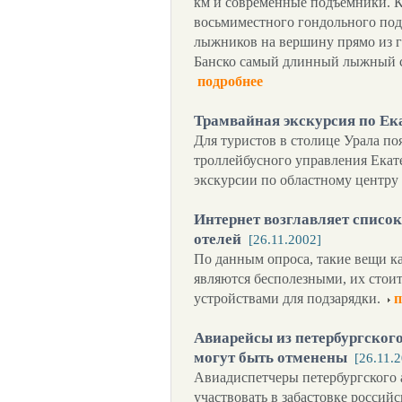
км и современные подъемники. Кр
восьмиместного гондольного под
лыжников на вершину прямо из г
Банско самый длинный лыжный се
подробнее
Трамвайная экскурсия по Ек
Для туристов в столице Урала по
троллейбусного управления Екат
экскурсии по областному центру 
Интернет возглавляет списо
отелей
[26.11.2002]
По данным опроса, такие вещи к
являются бесполезными, их стоит
устройствами для подзарядки.
п
Авиарейсы из петербургского
могут быть отменены
[26.11.
Авиадиспетчеры петербургского 
участвовать в забастовке россий