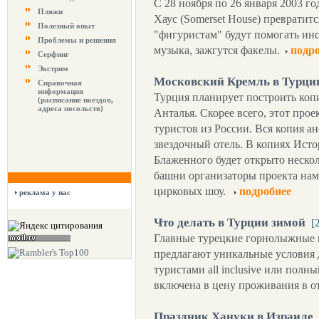
С 28 ноября по 26 января 2003 го
Пляжи
Хаус (Somerset House) превратит
Полезный опыт
"фигуристам" будут помогать инст
Проблемы и решения
музыка, зажгутся факелы.
подр
Серфинг
Экстрим
Московский Кремль в Турци
Справочная
информация
Турция планирует построить коп
(расписание поездов,
адреса посольств)
Анталья. Скорее всего, этот про
туристов из России. Вся копия ан
звездочный отель. В копиях Исто
Блаженного будет открыто нескол
башни организаторы проекта нам
цирковых шоу.
подробнее
реклама у нас
Что делать в Турции зимой
[
Главные турецкие горнолыжные 
предлагают уникальные условия 
туристами all inclusive или полн
включена в цену проживания в от
Праздник Хануки в Израиле