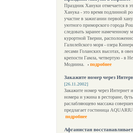
Праздник Хануки отмечается в это
Ханука - это время подлинной р
участие в зажигании первой хану
уютного приморского города Рош
следовать заранее намеченному м
курортной Тверии, расположенно
Галилейского моря - озера Кинер
лесами Голанских высотах, в ове
крепости Гамла, четвертую - в Н
Модиина.
подробнее
Закажите номер через Интер
[26.11.2002]
Закажите номер через Интернет и
номера и ужина в ресторане, бут
раслабляющево массажа соверше
предлагает гостиница AQUARIU
подробнее
Афганистан восстанавливае