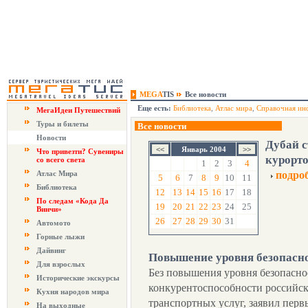
MEGA
TIS
Все новости
Еще есть:
Библиотека
,
Атлас мира
,
Справочная ин
МегаИдеи Путешествий
Туры и билеты
Все новости
Новости
Дубай 
Январь 2004
Что привезти? Сувениры
курорт
со всего света
1
2
3
4
Атлас Мира
подро
5
6
7
8
9
10
11
Библиотека
12
13
14
15
16
17
18
По следам «Кода Да
19
20
21
22
23
24
25
Винчи»
26
27
28
29
30
31
Автомото
Горные лыжи
Дайвинг
Повышение уровня безопасно
Для взрослых
Без повышения уровня безопаснос
Исторические экскурсы
конкурентоспособности российск
Кухня народов мира
транспортных услуг, заявил перв
На выходные