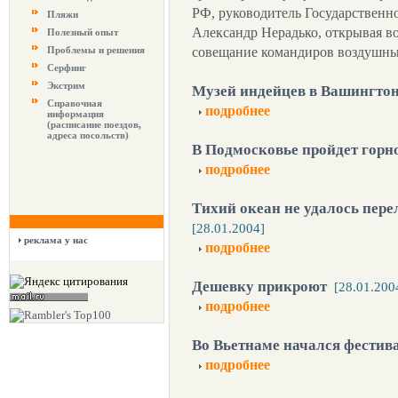
РФ, руководитель Государственн
Пляжи
Александр Нерадько, открывая в
Полезный опыт
Проблемы и решения
совещание командиров воздушны
Серфинг
Экстрим
Музей индейцев в Вашингто
Справочная
подробнее
информация
(расписание поездов,
адреса посольств)
В Подмосковье пройдет гор
подробнее
Тихий океан не удалось пере
[28.01.2004]
реклама у нас
подробнее
Дешевку прикроют
[28.01.200
подробнее
Во Вьетнаме начался фестив
подробнее