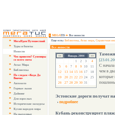
MEGA
TIS
Все новости
Еще есть:
Библиотека
,
Атлас мира
,
Справочная ин
МегаИдеи Путешествий
Туры и билеты
Все новости
Новости
Таможня
Январь 2004
Что привезти? Сувениры
[23.01.20
со всего света
1
2
3
4
Атлас Мира
С начала
5
6
7
8
9
10
11
Библиотека
чем в дв
12
13
14
15
16
17
18
По следам «Кода Да
которые 
19
20
21
22
23
24
25
Винчи»
пошлины
26
27
28
29
30
31
Автомото
Горные лыжи
Дайвинг
Эстонские дороги получат н
Для взрослых
подробнее
Исторические экскурсы
Кухня народов мира
Кубань реконструирует пляж
На выходные