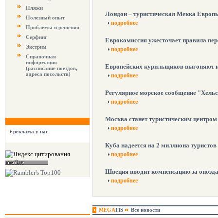
Пляжи
Лондон – туристическая Мекка Европ
Полезный опыт
подробнее
Проблемы и решения
Серфинг
Еврокомиссия ужесточает правила пер
Экстрим
подробнее
Справочная
информация
Европейских курильщиков выгоняют и
(расписание поездов,
адреса посольств)
подробнее
Регулярное морское сообщение "Хельси
подробнее
Москва станет туристическим центром
подробнее
реклама у нас
Куба надеется на 2 миллиона туристов
подробнее
Швеция вводит компенсацию за опозда
подробнее
MEGA
TIS
Все новости