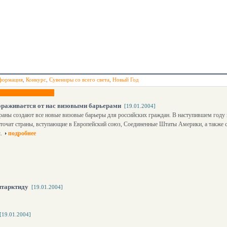
формация
,
Конкурс
,
Сувениры со всего света
,
Новый Год
ораживается от нас визовыми барьерами
[19.01.2004]
раны создают все новые визовые барьеры для российских граждан. В наступившем год
точат страны, вступающие в Европейский союз, Соединенные Штаты Америки, а также с
.
подробнее
нтарктиду
[19.01.2004]
[19.01.2004]