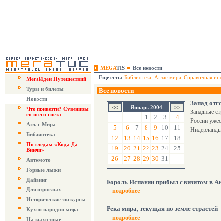
MEGA
TIS
Все новости
Еще есть:
Библиотека
,
Атлас мира
,
Справочная ин
МегаИдеи Путешествий
Туры и билеты
Все новости
Новости
Запад отг
Январь 2004
Что привезти? Сувениры
Западные ст
со всего света
1
2
3
4
России ужес
Атлас Мира
5
6
7
8
9
10
11
Нидерланды
Библиотека
12
13
14
15
16
17
18
По следам «Кода Да
19
20
21
22
23
24
25
Винчи»
26
27
28
29
30
31
Автомото
Горные лыжи
Дайвинг
Король Испании прибыл с визитом в А
Для взрослых
подробнее
Исторические экскурсы
Река мира, текущая по земле страстей
Кухня народов мира
подробнее
На выходные