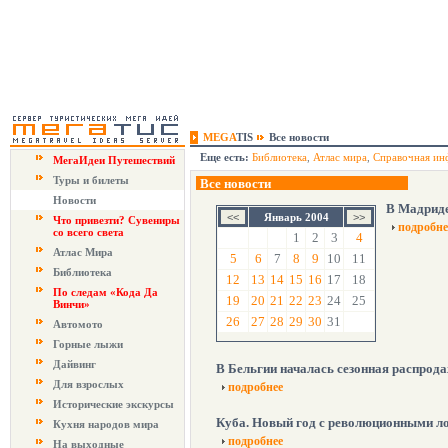
MEGA
TIS
Все новости
Еще есть:
Библиотека
,
Атлас мира
,
Справочная ин
МегаИдеи Путешествий
Туры и билеты
Все новости
Новости
В Мадриде
Январь 2004
Что привезти? Сувениры
подробне
со всего света
1
2
3
4
Атлас Мира
5
6
7
8
9
10
11
Библиотека
12
13
14
15
16
17
18
По следам «Кода Да
19
20
21
22
23
24
25
Винчи»
26
27
28
29
30
31
Автомото
Горные лыжи
Дайвинг
В Бельгии началась сезонная распрод
Для взрослых
подробнее
Исторические экскурсы
Куба. Новый год с революционными л
Кухня народов мира
подробнее
На выходные