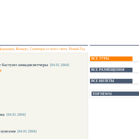
формация
,
Конкурс
,
Сувениры со всего света
,
Новый Год
ВСЕ ТУРЫ
 бастуют авиадиспетчеры
[04.01.2004]
ВСЕ РАЗМЕЩЕНИЯ
е
ВСЕ БИЛЕТЫ
TOP NEWS1
ажа
[04.01.2004]
озунгами
[04.01.2004]