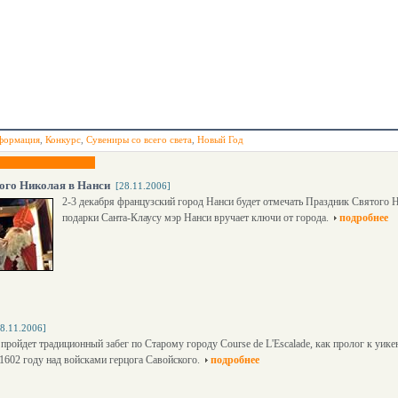
формация
,
Конкурс
,
Сувениры со всего света
,
Новый Год
ого Николая в Нанси
[28.11.2006]
2-3 декабря французский город Нанси будет отмечать Праздник Святого Н
подарки Санта-Клаусу мэр Нанси вручает ключи от города.
подробнее
28.11.2006]
пройдет традиционный забег по Старому городу Course de L'Escalade, как пролог к уикен
1602 году над войсками герцога Савойского.
подробнее