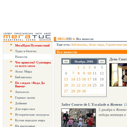
MEGA
TIS
Все новости
Еще есть:
Библиотека
,
Атлас мира
,
Справочная ин
МегаИдеи Путешествий
Туры и билеты
Все новости
Новости
День Свят
Ноябрь 2006
Что привезти? Сувениры
со всего света
1
2
3
4
5
Атлас Мира
6
7
8
9
10
11
12
Библиотека
13
14
15
16
17
18
19
По следам «Кода Да
20
21
22
23
24
25
26
Винчи»
27
28
29
30
Автомото
Горные лыжи
Дайвинг
Забег Course de L'Escalade в Женеве
[
Для взрослых
2 декабря в Женеве 
Исторические экскурсы
победы женевцев в 
Кухня народов мира
На выходные