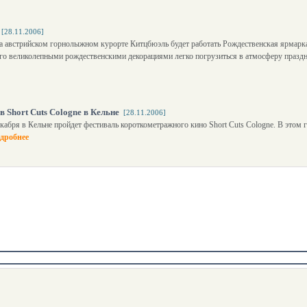
[28.11.2006]
на австрийском горнолыжном курорте Китцбюэль будет работать Рождественская ярмарк
его великолепными рождественскими декорациями легко погрузиться в атмосферу праздн
Short Cuts Cologne в Кельне
[28.11.2006]
екабря в Кельне пройдет фестиваль короткометражного кино Short Cuts Cologne. В этом г
дробнее