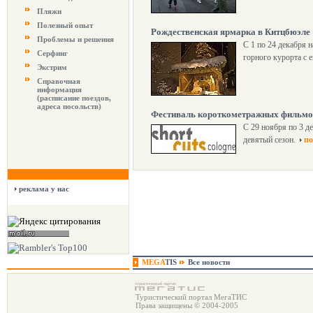
Пляжи
Полезный опыт
Рождественская ярмарка в Китцбюэле
Проблемы и решения
С 1 по 24 декабря 
Серфинг
горного курорта с 
Экстрим
Справочная
информация
(расписание поездов,
адреса посольств)
Фестиваль короткометражных фильмов 
С 29 ноября по 3 д
девятый сезон.
по
реклама у нас
MEGA
TIS
Все новости
Туристический портал МегаТИС
Права защищены © 2004-2005