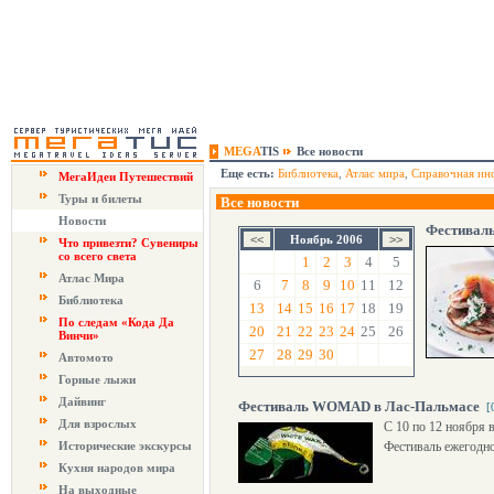
MEGA
TIS
Все новости
Еще есть:
Библиотека
,
Атлас мира
,
Справочная ин
МегаИдеи Путешествий
Туры и билеты
Все новости
Новости
Фестиваль
Ноябрь 2006
Что привезти? Сувениры
со всего света
1
2
3
4
5
Атлас Мира
6
7
8
9
10
11
12
Библиотека
13
14
15
16
17
18
19
По следам «Кода Да
20
21
22
23
24
25
26
Винчи»
27
28
29
30
Автомото
Горные лыжи
Дайвинг
Фестиваль WOMAD в Лас-Пальмасе
[
Для взрослых
С 10 по 12 ноября 
Исторические экскурсы
Фестиваль ежегодно
Кухня народов мира
На выходные