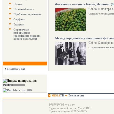
Фестиваль оливок в Баэне, Испания
Пляжи
[0
С 9 по 11 нояюря в 
Полезный опыт
связано с оливкам
Проблемы и решения
Серфинг
Экстрим
Справочная
информация
(расписание поездов,
Международный музыкальный фестива
адреса посольств)
С 9 по 12 ноября 
современная хорва
реклама у нас
MEGA
TIS
Все новости
Туристический портал МегаТИС
Права защищены © 2004-2005