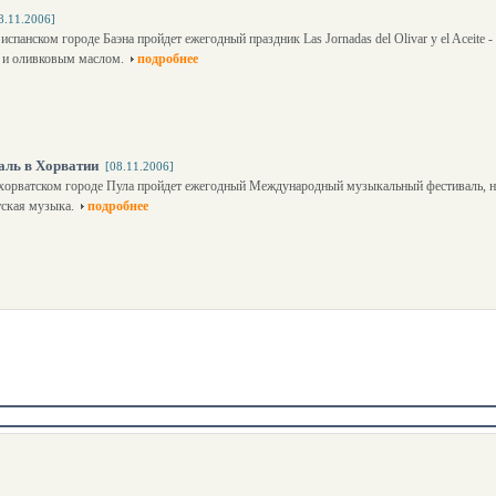
8.11.2006]
испанском городе Баэна пройдет ежегодный праздник Las Jornadas del Olivar y el Aceite 
и и оливковым маслом.
подробнее
ль в Хорватии
[08.11.2006]
в хорватском городе Пула пройдет ежегодный Международный музыкальный фестиваль, н
тская музыка.
подробнее