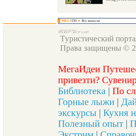
MEGA
TIS
Все новости
Туристический порт
Права защищены © 2
МегаИдеи Путеше
привезти? Сувенир
Библиотека
|
По сл
Горные лыжи
|
Да
экскурсы
|
Кухня н
Полезный опыт
|
П
Экстрим
|
Справоч