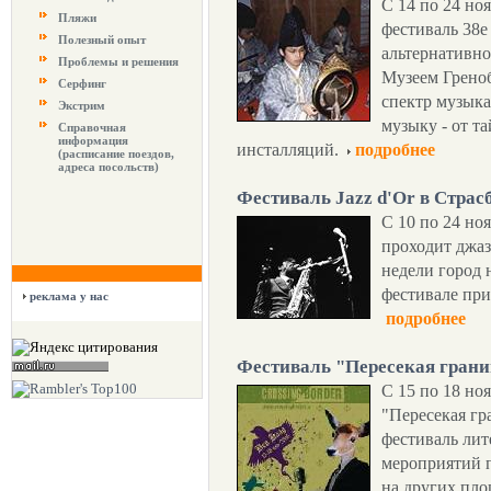
С 14 по 24 но
Пляжи
фестиваль 38e
Полезный опыт
альтернативно
Проблемы и решения
Музеем Грено
Серфинг
спектр музык
Экстрим
музыку - от т
Справочная
информация
инсталляций.
подробнее
(расписание поездов,
адреса посольств)
Фестиваль Jazz d'Or в Страс
C 10 по 24 но
проходит джаз
недели город 
фестивале при
реклама у нас
подробнее
Фестиваль "Пересекая гран
С 15 по 18 но
"Пересекая г
фестиваль лит
мероприятий пр
на других пло