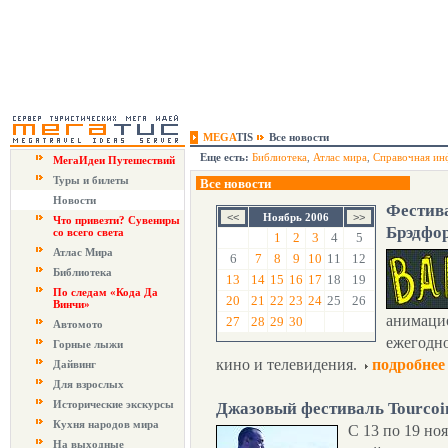
MEGA
TIS
Все новости
Еще есть:
Библиотека
,
Атлас мира
,
Справочная ин
МегаИдеи Путешествий
Туры и билеты
Все новости
Новости
Фестив
Ноябрь 2006
Что привезти? Сувениры
Брэдфо
со всего света
1
2
3
4
5
Атлас Мира
6
7
8
9
10
11
12
Библиотека
13
14
15
16
17
18
19
По следам «Кода Да
20
21
22
23
24
25
26
Винчи»
анимаци
27
28
29
30
Автомото
ежегодно
Горные лыжи
кино и телевидения.
подробнее
Дайвинг
Для взрослых
Исторические экскурсы
Джазовый фестиваль Tourcoin
Кухня народов мира
С 13 по 19 но
На выходные