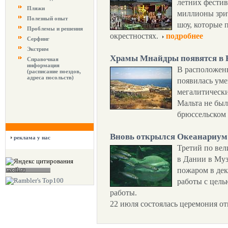
летних фестив
Пляжи
миллионы зри
Полезный опыт
шоу, которые п
Проблемы и решения
окрестностях.
подробнее
Серфинг
Экстрим
Храмы Мнайдры появятся в 
Справочная
информация
В расположен
(расписание поездов,
адреса посольств)
появилась ум
мегалитическ
Мальта не был
брюссельском 
Вновь открылся Океанариум
реклама у нас
Третий по вел
в Дании в Муз
пожаром в дек
работы с цель
работы.
22 июля состоялась церемония о