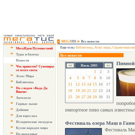
MEGA
TIS
Все новости
Еще есть:
Библиотека
,
Атлас мира
,
Справочная ин
МегаИдеи Путешествий
Туры и билеты
Все новости
Новости
Пивной
Июль 2005
Что привезти? Сувениры
со всего света
1
2
3
Атлас Мира
4
5
6
7
8
9
10
Библиотека
11
12
13
14
15
16
17
По следам «Кода Да
18
19
20
21
22
23
24
Винчи»
25
26
27
28
29
30
31
Автомото
попробов
Горные лыжи
импортное пиво самых известных
Дайвинг
Для взрослых
Исторические экскурсы
Фестиваль озера Маш в Ганн
Кухня народов мира
Фестиваль Маш
На выходные