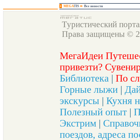
MEGA
TIS
Все новости
Туристический порт
Права защищены © 2
МегаИдеи Путеше
привезти? Сувенир
Библиотека
|
По сл
Горные лыжи
|
Да
экскурсы
|
Кухня н
Полезный опыт
|
П
Экстрим
|
Справоч
поездов, адреса по