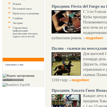
Пляжи
Праздник Fiesta del Fuego на
Полезный опыт
С 3 по 9 июля
Проблемы и решения
Кубы проходит
Серфинг
Познакомьтесь
Экстрим
всю ночь на у
Справочная
информация
подкрепившись
(расписание поездов,
адреса посольств)
кубинским ромом.
подробнее
Палио - скачки на неоседла
Для жителей С
площади дель 
Дерзость, отва
реклама у нас
отравления и у
скачках Палио
1310 году.
подробнее
Праздник Хаката Гион Ямак
Каждое лето в
праздник Хака
с 1 по 15 июл