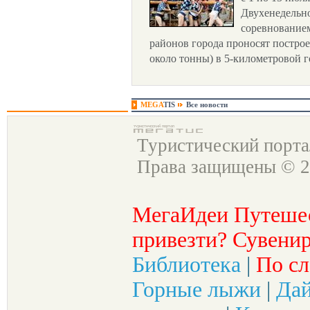
Двухенедельно
соревнованием
районов города проносят постро
около тонны) в 5-километровой г
MEGA
TIS
Все новости
Туристический порт
Права защищены © 2
МегаИдеи Путеше
привезти? Сувенир
Библиотека
|
По сл
Горные лыжи
|
Да