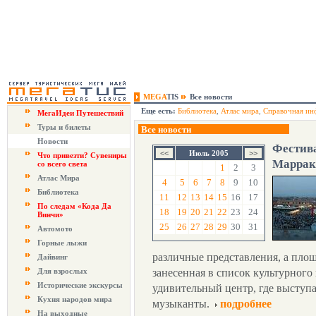
MEGA
TIS
Все новости
Еще есть:
Библиотека
,
Атлас мира
,
Справочная ин
МегаИдеи Путешествий
Туры и билеты
Все новости
Новости
Фестива
Июль 2005
Что привезти? Сувениры
Маррак
со всего света
1
2
3
Атлас Мира
4
5
6
7
8
9
10
Библиотека
11
12
13
14
15
16
17
По следам «Кода Да
18
19
20
21
22
23
24
Винчи»
25
26
27
28
29
30
31
Автомото
Горные лыжи
различные представления, а площ
Дайвинг
Для взрослых
занесенная в список культурног
Исторические экскурсы
удивительный центр, где выступа
Кухня народов мира
музыканты.
подробнее
На выходные