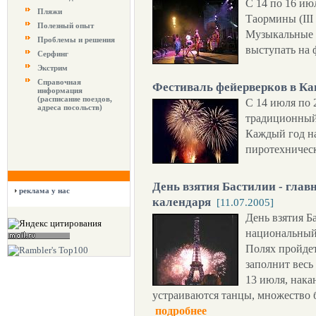
С 14 по 16 ию
Пляжи
Таормины (III
Полезный опыт
Музыкальные 
Проблемы и решения
выступать на 
Серфинг
Экстрим
Справочная
Фестиваль фейерверков в Ка
информация
(расписание поездов,
С 14 июля по 
адреса посольств)
традиционный
Каждый год н
пиротехничес
День взятия Бастилии - гла
реклама у нас
календаря
[11.07.2005]
День взятия Б
национальный
Полях пройдет
заполнит весь
13 июля, нака
устраиваются танцы, множество б
подробнее