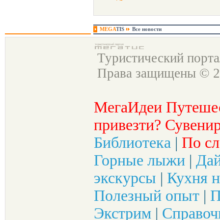
MEGA
TIS
Все новости
Туристический порт
Права защищены © 2
МегаИдеи Путеше
привезти? Сувенир
Библиотека
|
По сл
Горные лыжи
|
Да
экскурсы
|
Кухня н
Полезный опыт
|
П
Экстрим
|
Справоч