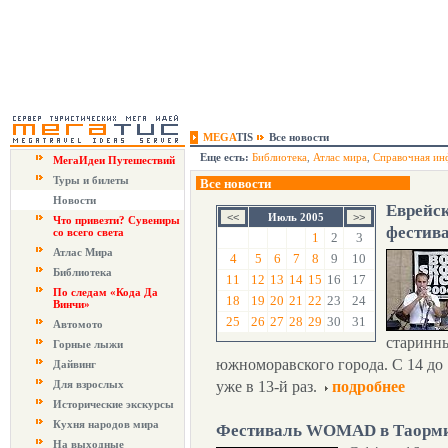
MEGA
TIS
Все новости
Еще есть:
Библиотека
,
Атлас мира
,
Справочная ин
МегаИдеи Путешествий
Туры и билеты
Все новости
Новости
Еврейск
Июль 2005
Что привезти? Сувениры
фестив
со всего света
1
2
3
Атлас Мира
4
5
6
7
8
9
10
Библиотека
11
12
13
14
15
16
17
По следам «Кода Да
18
19
20
21
22
23
24
Винчи»
25
26
27
28
29
30
31
Автомото
старинны
Горные лыжи
южноморавского города. С 14 до 
Дайвинг
Для взрослых
уже в 13-й раз.
подробнее
Исторические экскурсы
Кухня народов мира
Фестиваль WOMAD в Таорми
На выходные