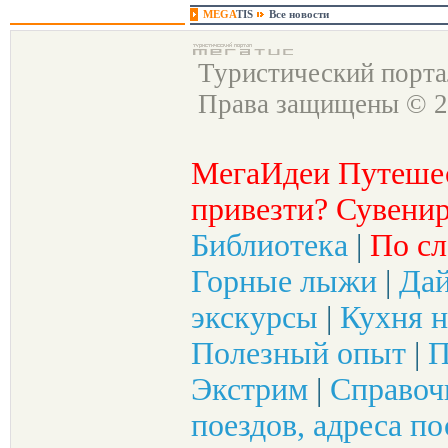
MEGA
TIS
Все новости
Туристический порт
Права защищены © 2
МегаИдеи Путеше
привезти? Сувенир
Библиотека
|
По сл
Горные лыжи
|
Да
экскурсы
|
Кухня н
Полезный опыт
|
П
Экстрим
|
Справоч
поездов, адреса по