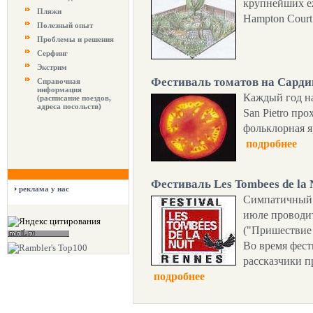
крупнейших е
Пляжи
Hampton Court
Полезный опыт
Проблемы и решения
Серфинг
Экстрим
Фестиваль томатов на Сард
Справочная
информация
Каждый год на
(расписание поездов,
адреса посольств)
San Pietro пр
фольклорная я
подробнее
Фестиваль Les Tombees de la 
реклама у нас
Симпатичный 
июле проводит
("Пришествие 
Во время фест
рассказчики п
подробнее