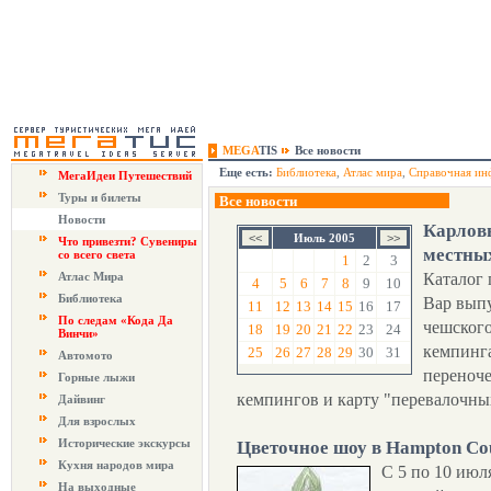
MEGA
TIS
Все новости
Еще есть:
Библиотека
,
Атлас мира
,
Справочная ин
МегаИдеи Путешествий
Туры и билеты
Все новости
Новости
Карлов
Июль 2005
Что привезти? Сувениры
местны
со всего света
1
2
3
Атлас Мира
Каталог 
4
5
6
7
8
9
10
Библиотека
Вар выпу
11
12
13
14
15
16
17
По следам «Кода Да
чешского
18
19
20
21
22
23
24
Винчи»
кемпинга
25
26
27
28
29
30
31
Автомото
переноче
Горные лыжи
кемпингов и карту "перевалочны
Дайвинг
Для взрослых
Исторические экскурсы
Цветочное шоу в Hampton Cou
Кухня народов мира
С 5 по 10 июл
На выходные