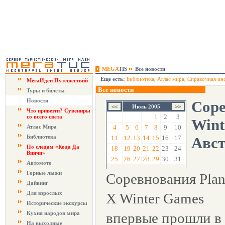
MEGA
TIS
Все новости
Еще есть:
Библиотека
,
Атлас мира
,
Справочная ин
МегаИдеи Путешествий
Все новости
Туры и билеты
Новости
Соре
Июль 2005
Что привезти? Сувениры
1
2
3
со всего света
Wint
Атлас Мира
4
5
6
7
8
9
10
Библиотека
11
12
13
14
15
16
17
Авс
По следам «Кода Да
18
19
20
21
22
23
24
Винчи»
25
26
27
28
29
30
31
Автомото
Горные лыжи
Соревнования Plan
Дайвинг
Для взрослых
X Winter Games
Исторические экскурсы
Кухня народов мира
впервые прошли в
На выходные