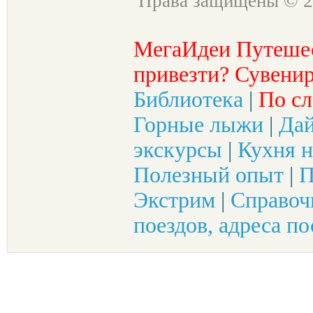
Права защищены © 2
МегаИдеи Путеше
привезти? Сувенир
Библиотека
|
По сл
Горные лыжи
|
Да
экскурсы
|
Кухня н
Полезный опыт
|
П
Экстрим
|
Справоч
поездов, адреса по