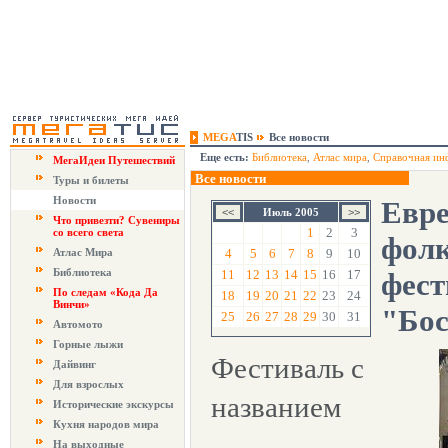
MEGA
TIS
Все новости
Еще есть:
Библиотека
,
Атлас мира
,
Справочная ин
МегаИдеи Путешествий
Все новости
Туры и билеты
Новости
Евре
Июль 2005
Что привезти? Сувениры
1
2
3
со всего света
фолк
Атлас Мира
4
5
6
7
8
9
10
Библиотека
11
12
13
14
15
16
17
фест
По следам «Кода Да
18
19
20
21
22
23
24
Винчи»
"Бо
25
26
27
28
29
30
31
Автомото
Горные лыжи
Фестиваль с
Дайвинг
Для взрослых
названием
Исторические экскурсы
Кухня народов мира
На выходные