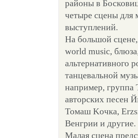
районы в Боскови
четыре сцены для
выступлений.
На большой сцене,
world music, блюза
aльтернативного р
танцевальной музы
например, группа 
авторских песен 
Toмаш Koчка, Erzsi
Венгрии и другие.
Maлая сцена предс