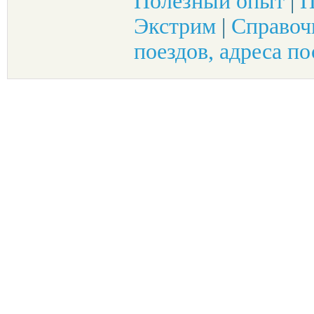
Полезный опыт
|
П
Экстрим
|
Справоч
поездов, адреса по