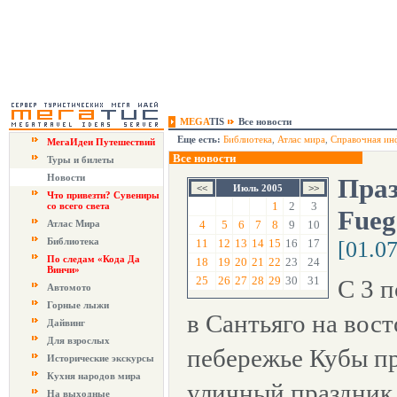
MEGA
TIS
Все новости
Еще есть:
Библиотека
,
Атлас мира
,
Справочная ин
МегаИдеи Путешествий
Все новости
Туры и билеты
Новости
Праз
Июль 2005
Что привезти? Сувениры
1
2
3
со всего света
Fueg
Атлас Мира
4
5
6
7
8
9
10
Библиотека
11
12
13
14
15
16
17
[01.0
По следам «Кода Да
18
19
20
21
22
23
24
Винчи»
25
26
27
28
29
30
31
С 3 п
Автомото
Горные лыжи
в Сантьяго на вос
Дайвинг
Для взрослых
пебережье Кубы п
Исторические экскурсы
Кухня народов мира
уличный праздник F
На выходные