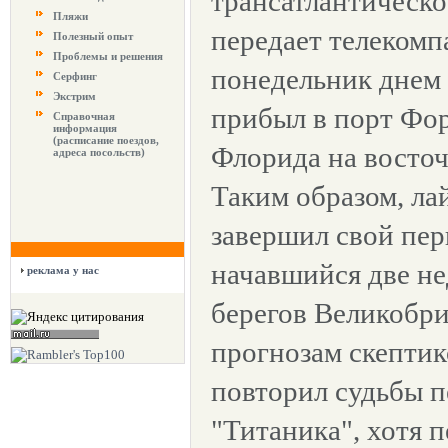
трансатлантическо
Пляжи
передает телекомп
Полезный опыт
Проблемы и решения
понедельник днем
Серфинг
Экстрим
прибыл в порт Фор
Справочная
информация
(расписание поездов,
Флорида на восто
адреса посольств)
Таким образом, ла
завершил свой пер
начавшийся две не
реклама у нас
берегов Великобр
прогнозам скептик
повторил судьбы п
"Титаника", хотя 