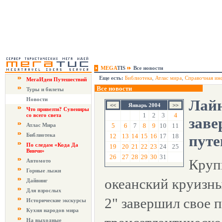
MEGA
TIS
Все новости
Еще есть:
Библиотека
,
Атлас мира
,
Справочная ин
МегаИдеи Путешествий
Все новости
Туры и билеты
Новости
Лайн
Январь 2004
Что привезти? Сувениры
1
2
3
4
со всего света
заве
Атлас Мира
5
6
7
8
9
10
11
Библиотека
12
13
14
15
16
17
18
путе
По следам «Кода Да
19
20
21
22
23
24
25
Винчи»
26
27
28
29
30
31
Круп
Автомото
Горные лыжи
океанский круизн
Дайвинг
Для взрослых
2" завершил свое 
Исторические экскурсы
Кухня народов мира
На выходные