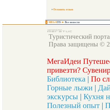
Оставить отзыв
MEGA
TIS
Все новости
Туристический порт
Права защищены © 2
МегаИдеи Путеше
привезти? Сувенир
Библиотека
|
По сл
Горные лыжи
|
Да
экскурсы
|
Кухня н
Полезный опыт
|
П