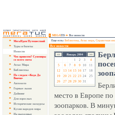
MEGA
TIS
Все новости
Еще есть:
Библиотека
,
Атлас мира
,
Справочная ин
МегаИдеи Путешествий
Все новости
Туры и билеты
Новости
Берл
Январь 2004
Что привезти? Сувениры
1
2
3
4
со всего света
пос
Атлас Мира
5
6
7
8
9
10
11
Библиотека
12
13
14
15
16
17
18
зооп
По следам «Кода Да
19
20
21
22
23
24
25
Винчи»
26
27
28
29
30
31
Берл
Автомото
Горные лыжи
место в Европе п
Дайвинг
Для взрослых
зоопарков. В мину
Исторические экскурсы
Кухня народов мира
На выходные