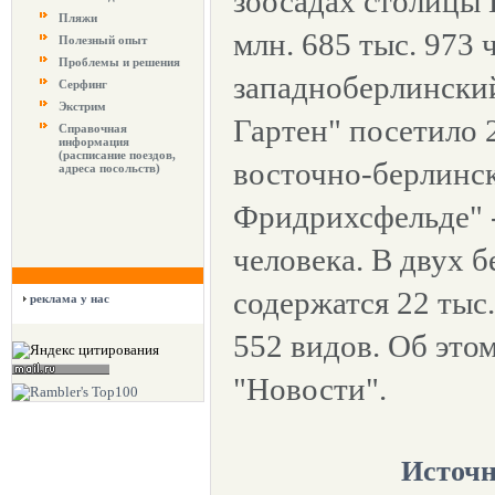
зоосадах столицы
Пляжи
млн. 685 тыс. 973 
Полезный опыт
Проблемы и решения
западноберлински
Серфинг
Экстрим
Гартен" посетило 2
Справочная
информация
(расписание поездов,
восточно-берлинс
адреса посольств)
Фридрихсфельде" -
человека. В двух 
содержатся 22 тыс
реклама у нас
552 видов. Об это
"Новости".
Источн