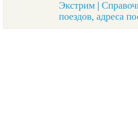
Экстрим
|
Справоч
поездов, адреса по