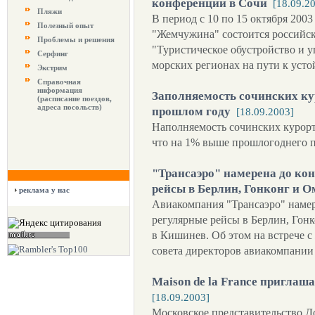
конференции в Сочи
[18.09.2
Пляжи
В период с 10 по 15 октября 2003
Полезный опыт
"Жемчужина" состоится российс
Проблемы и решения
"Туристическое обустройство и 
Серфинг
морских регионах на пути к уст
Экстрим
Справочная
информация
Заполняемость сочинских ку
(расписание поездов,
адреса посольств)
прошлом году
[18.09.2003]
Наполняемость сочинских курорт
что на 1% выше прошлогоднего п
"Трансаэро" намерена до кон
рейсы в Берлин, Гонконг и О
реклама у нас
Авиакомпания "Трансаэро" намер
регулярные рейсы в Берлин, Гон
в Кишинев. Об этом на встрече 
совета директоров авиакомпани
Maison de la France приглаш
[18.09.2003]
Московское представительство Д