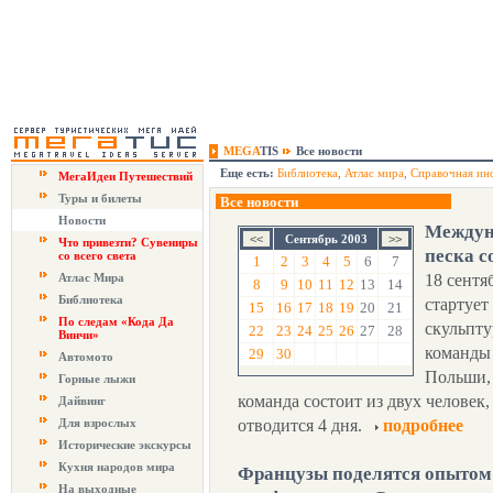
MEGA
TIS
Все новости
Еще есть:
Библиотека
,
Атлас мира
,
Справочная ин
МегаИдеи Путешествий
Туры и билеты
Все новости
Новости
Междун
Сентябрь 2003
Что привезти? Сувениры
песка с
со всего света
1
2
3
4
5
6
7
Атлас Мира
18 сентя
8
9
10
11
12
13
14
Библиотека
стартуе
15
16
17
18
19
20
21
По следам «Кода Да
скульпту
22
23
24
25
26
27
28
Винчи»
команды 
29
30
Автомото
Польши,
Горные лыжи
команда состоит из двух человек
Дайвинг
Для взрослых
отводится 4 дня.
подробнее
Исторические экскурсы
Кухня народов мира
Французы поделятся опытом 
На выходные