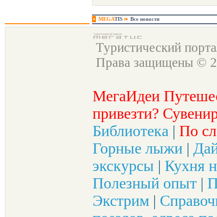
MEGA
TIS
Все новости
Туристический порт
Права защищены © 2
МегаИдеи Путеше
привезти? Сувенир
Библиотека
|
По сл
Горные лыжи
|
Да
экскурсы
|
Кухня н
Полезный опыт
|
П
Экстрим
|
Справоч