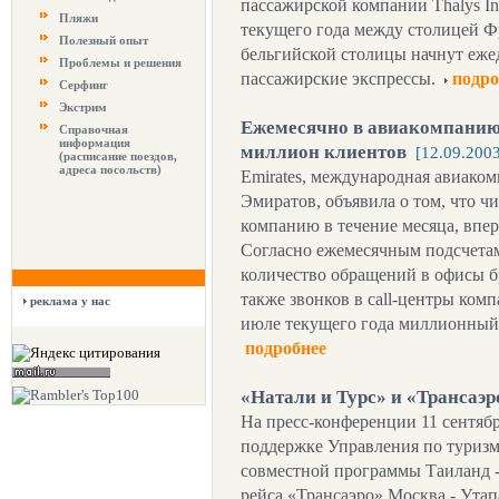
пассажирской компании Thalys Inte
Пляжи
текущего года между столицей 
Полезный опыт
бельгийской столицы начнут еже
Проблемы и решения
пассажирские экспрессы.
подро
Серфинг
Экстрим
Ежемесячно в авиакомпанию 
Справочная
информация
миллион клиентов
[12.09.200
(расписание поездов,
адреса посольств)
Emirates, международная авиак
Эмиратов, объявила о том, что ч
компанию в течение месяца, впе
Согласно ежемесячным подсчетам 
количество обращений в офисы б
также звонков в call-центры ком
реклама у нас
июле текущего года миллионный 
подробнее
«Натали и Турс» и «Трансаэ
На пресс-конференции 11 сентяб
поддержке Управления по туризм
совместной программы Таиланд - 
рейса «Трансаэро» Москва - Утап