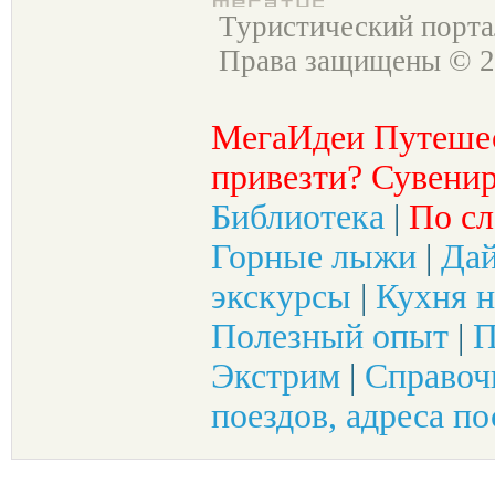
Туристический порт
Права защищены © 2
МегаИдеи Путеше
привезти? Сувенир
Библиотека
|
По сл
Горные лыжи
|
Да
экскурсы
|
Кухня н
Полезный опыт
|
П
Экстрим
|
Справоч
поездов, адреса по