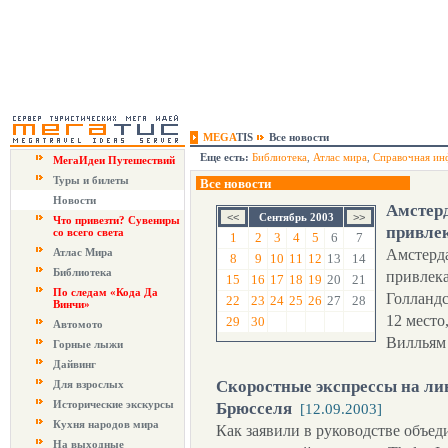
MEGA
TIS
Все новости
Еще есть:
Библиотека
,
Атлас мира
,
Справочная ин
МегаИдеи Путешествий
Туры и билеты
Все новости
Новости
Амстер
Сентябрь 2003
Что привезти? Сувениры
привле
со всего света
1
2
3
4
5
6
7
Атлас Мира
Амстерда
8
9
10
11
12
13
14
Библиотека
привлека
15
16
17
18
19
20
21
По следам «Кода Да
Голландс
22
23
24
25
26
27
28
Винчи»
12 место
29
30
Автомото
Вилльям
Горные лыжи
Дайвинг
Скоростные экспрессы на ли
Для взрослых
Исторические экскурсы
Брюсселя
[12.09.2003]
Кухня народов мира
Как заявили в руководстве объе
На выходные