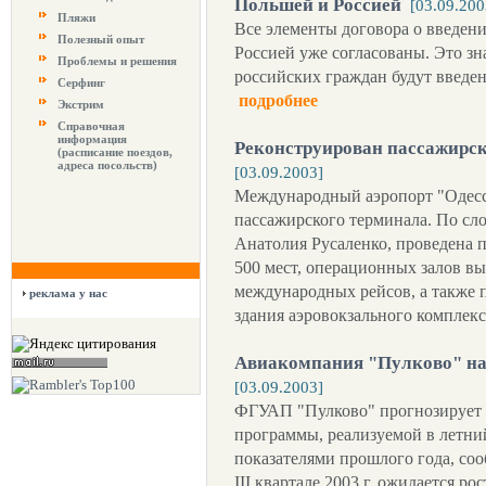
Польшей и Россией
[03.09.200
Пляжи
Все элементы договора о введен
Полезный опыт
Россией уже согласованы. Это зна
Проблемы и решения
российских граждан будут введен
Серфинг
подробнее
Экстрим
Справочная
информация
Реконструирован пассажирск
(расписание поездов,
адреса посольств)
[03.09.2003]
Международный аэропорт "Одесс
пассажирского терминала. По сло
Анатолия Русаленко, проведена 
500 мест, операционных залов в
международных рейсов, а также 
реклама у нас
здания аэровокзального комплек
Авиакомпания "Пулково" на
[03.09.2003]
ФГУАП "Пулково" прогнозирует у
программы, реализуемой в летний
показателями прошлого года, со
III квартале 2003 г. ожидается р