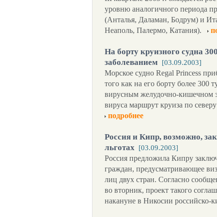
уровню аналогичного периода п
(Анталья, Даламан, Бодрум) и И
Неаполь, Палермо, Катания).
п
На борту круизного судна 30
заболеванием
[03.09.2003]
Морское судно Regal Princess пр
того как на его борту более 300 
вирусным желудочно-кишечном з
вируса маршрут круиза по северу
подробнее
Россия и Кипр, возможно, за
льготах
[03.09.2003]
Россия предложила Кипру заключ
граждан, предусматривающее виз
лиц двух стран. Согласно сооб
во вторник, проект такого согл
накануне в Никосии российско-к