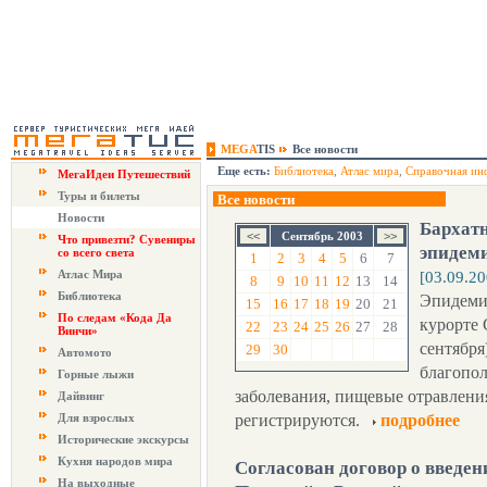
MEGA
TIS
Все новости
Еще есть:
Библиотека
,
Атлас мира
,
Справочная ин
МегаИдеи Путешествий
Туры и билеты
Все новости
Новости
Бархатн
Сентябрь 2003
Что привезти? Сувениры
эпидем
со всего света
1
2
3
4
5
6
7
Атлас Мира
[03.09.20
8
9
10
11
12
13
14
Библиотека
Эпидемио
15
16
17
18
19
20
21
По следам «Кода Да
курорте 
22
23
24
25
26
27
28
Винчи»
сентября
29
30
Автомото
благопо
Горные лыжи
заболевания, пищевые отравлени
Дайвинг
Для взрослых
регистрируются.
подробнее
Исторические экскурсы
Кухня народов мира
Согласован договор о введе
На выходные