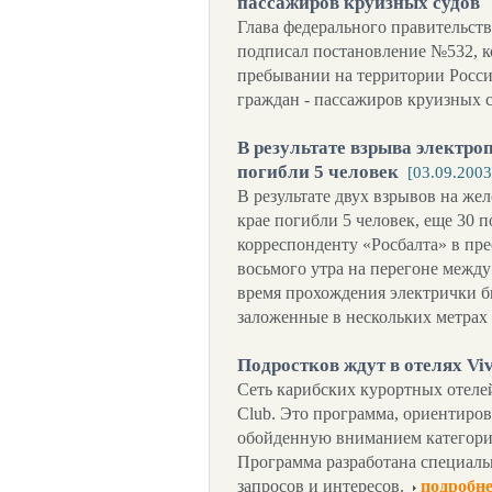
пассажиров круизных судов
Глава федерального правительств
подписал постановление №532, 
пребывании на территории Росс
граждан - пассажиров круизных с
В результате взрыва электро
погибли 5 человек
[03.09.2003
В результате двух взрывов на ж
крае погибли 5 человек, еще 30 
корреспонденту «Росбалта» в пр
восьмого утра на перегоне межд
время прохождения электрички 
заложенные в нескольких метрах 
Подростков ждут в отелях Viv
Сеть карибских курортных отелей 
Club. Это программа, ориентиро
обойденную вниманием категори
Программа разработана специально
запросов и интересов.
подробне