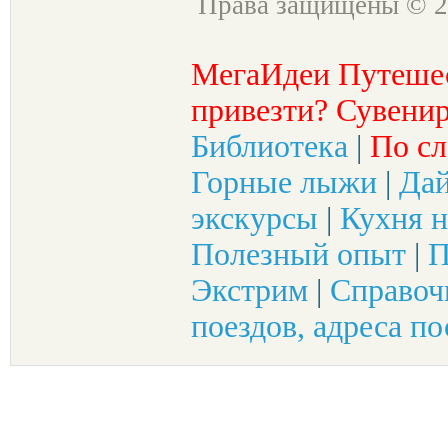
Права защищены © 2
МегаИдеи Путеше
привезти? Сувенир
Библиотека
|
По сл
Горные лыжи
|
Да
экскурсы
|
Кухня н
Полезный опыт
|
П
Экстрим
|
Справоч
поездов, адреса по