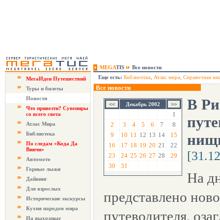
MEGA
TIS
Все новости
Еще есть:
Библиотека
,
Атлас мира
,
Справочная ин
МегаИдеи Путешествий
Все новости
Туры и билеты
Новости
В Ри
Декабрь 2002
Что привезти? Сувениры
1
со всего света
путе
Атлас Мира
2
3
4
5
6
7
8
Библиотека
9
10
11
12
13
14
15
нищи
По следам «Кода Да
16
17
18
19
20
21
22
Винчи»
[31.1
23
24
25
26
27
28
29
Автомото
30
31
Горные лыжи
На д
Дайвинг
Для взрослых
представлено ново
Исторические экскурсы
Кухня народов мира
путеводителя, оза
На выходные