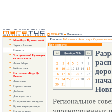
MEGA
TIS
Все новости
Еще есть:
Библиотека
,
Атлас мира
,
Справочная ин
МегаИдеи Путешествий
Все новости
Туры и билеты
Новости
Разр
Декабрь 2002
Что привезти? Сувениры
1
со всего света
расп
Атлас Мира
2
3
4
5
6
7
8
Библиотека
9
10
11
12
13
14
15
доро
По следам «Кода Да
16
17
18
19
20
21
22
Винчи»
нача
23
24
25
26
27
28
29
Автомото
30
31
Горные лыжи
Новг
Дайвинг
Для взрослых
Региональное сов
Исторические экскурсы
Кухня народов мира
уполномоченных п
На выходные