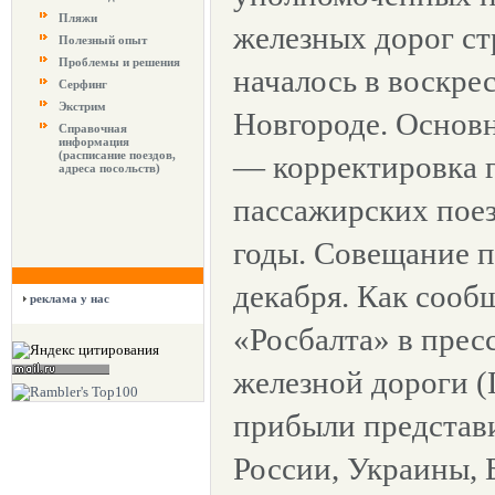
Пляжи
железных дорог ст
Полезный опыт
Проблемы и решения
началось в воскре
Серфинг
Экстрим
Новгороде. Основ
Справочная
информация
(расписание поездов,
— корректировка 
адреса посольств)
пассажирских поез
годы. Совещание п
декабря. Как соо
реклама у нас
«Росбалта» в прес
железной дороги (
прибыли представ
России, Украины, 