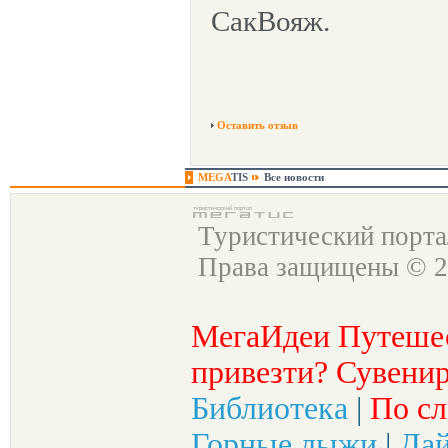
СакВояж.
Оставить отзыв
MEGA
TIS
Все новости
Туристический порт
Права защищены © 2
МегаИдеи Путеше
привезти? Сувенир
Библиотека
|
По сл
Горные лыжи
|
Да