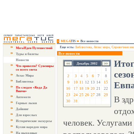
MEGA
TIS
Все новости
Еще есть:
Библиотека
,
Атлас мира
,
Справочная ин
МегаИдеи Путешествий
Все новости
Туры и билеты
Новости
Итог
Декабрь 2002
Что привезти? Сувениры
1
со всего света
сезо
Атлас Мира
2
3
4
5
6
7
8
Библиотека
9
10
11
12
13
14
15
Евп
По следам «Кода Да
16
17
18
19
20
21
22
Винчи»
23
24
25
26
27
28
29
В зд
Автомото
30
31
Горные лыжи
отдо
Дайвинг
Для взрослых
человек. Услугами
Исторические экскурсы
Кухня народов мира
На выходные