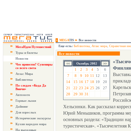
MEGA
TIS
Все новости
Еще есть:
Библиотека
,
Атлас мира
,
Справочная ин
МегаИдеи Путешествий
Туры и билеты
Все новости
Новости
«Тысяче
Октябрь 2002
Что привезти? Сувениры
Финля
со всего света
1
2
3
4
5
6
Атлас Мира
Выставка
7
8
9
10
11
12
13
Библиотека
прикладн
14
15
16
17
18
19
20
По следам «Кода Да
Карельск
21
22
23
24
25
26
27
Винчи»
Петрозав
28
29
30
31
Автомото
Российск
Горные лыжи
Хельсинки. Как рассказал корре
Дайвинг
Для взрослых
Юрий Меньшиков, программа мер
Исторические экскурсы
основных раздела: «Традиции на
Кухня народов мира
туристическая». «Тысячелетняя К
На выходные