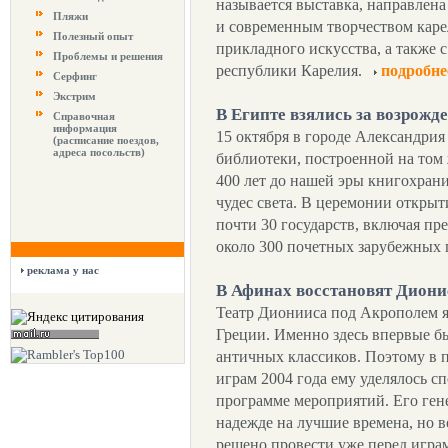
называется выставка, направлен
Пляжи
и современным творчеством каре
Полезный опыт
прикладного искусства, а также
Проблемы и решения
республики Карелия.
подробне
Серфинг
Экстрим
В Египте взялись за возрожд
Справочная
информация
15 октября в городе Александрия
(расписание поездов,
адреса посольств)
библиотеки, построенной на том 
400 лет до нашей эры книгохран
чудес света. В церемонии откры
почти 30 государств, включая пр
около 300 почетных зарубежных 
реклама у нас
В Афинах восстановят Диони
Театр Дионииса под Акрополем я
Греции. Именно здесь впервые б
античных классиков. Поэтому в
играм 2004 года ему уделялось с
программе мероприятий. Его ген
надежде на лучшие времена, но 
решено провести уже перед играм