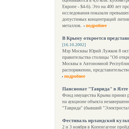
оцениваются в 4,6 млн. кубометро
Европе - $4-6). Это на 400 лет 
исследования показали превышен
допустимых концентраций лития,
металлов.
подробнее
В Крыму откроется представ
[16.10.2002]
Мэр Москвы Юрий Лужков 8 октя
правительства столицы "Об откр
Москвы в Автономной Республик
распоряжении, представительств
подробнее
Пансионат "Таврида" в Ялте
Фонд имущества Крыма принял р
на аукционе объекта незавершенн
"Таврида" (бывший "Электростал
Фестиваль ирландской культ
2 и 3 ноября в Копенгагене прой