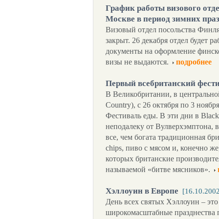
График работы визового отд
Москве в период зимних пра
Визовый отдел посольства Финлян
закрыт. 26 декабря отдел будет раб
документы на оформление финск
визы не выдаются.
подробнее
Первый всебританский фест
В Великобритании, в центральной
Country), с 26 октября по 3 нояб
Фестиваль еды. В эти дни в Black
неподалеку от Вулверхэмптона, в
все, чем богата традиционная бри
chips, пиво с мясом и, конечно ж
которых британские производител
называемой «битве мясников».
Хэллоуин в Европе
[16.10.200
День всех святых Хэллоуин – это
широкомасштабные празднества 