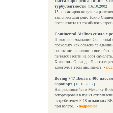
Пассажиры рейса Токио - Сид
турбулентности
[16.10.2002]
15 пассажиров получили ранения,
выполнявший рейс Токио-Сидней 
после взлета из токийского аэро
Continental Airlines сняла с 
Пилот авиакомпании Continental A
поскольку, как объяснила админи
состоянии исполнять свои обязан
пытался взойти на борт самолета
Хьюстон - Орландо. Пресс-секре
алкоголя в этом инциденте.
под
Boeing 747 Iberia с 400 пасс
аэропорт
[16.10.2002]
Направлявшийся в Мексику Boein
эскортирован в пункт отправлени
истребителем F-18 испанских ВВ
при взлете.
подробнее