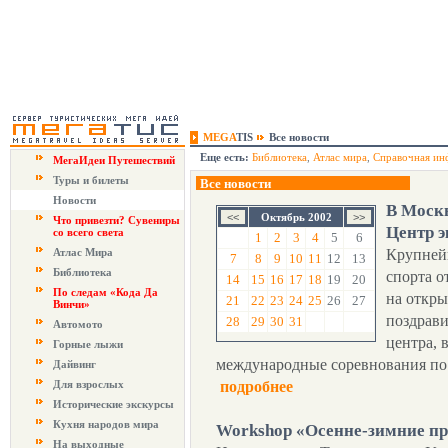
MEGA
TIS
Все новости
Еще есть:
Библиотека
,
Атлас мира
,
Справочная ин
МегаИдеи Путешествий
Туры и билеты
Все новости
Новости
В Моск
Октябрь 2002
Что привезти? Сувениры
Центр э
со всего света
1
2
3
4
5
6
Атлас Мира
Крупней
7
8
9
10
11
12
13
Библиотека
спорта о
14
15
16
17
18
19
20
По следам «Кода Да
на откр
21
22
23
24
25
26
27
Винчи»
поздрави
28
29
30
31
Автомото
центра, 
Горные лыжи
международные соревнования по
Дайвинг
Для взрослых
подробнее
Исторические экскурсы
Кухня народов мира
Workshop «Осенне-зимние п
На выходные