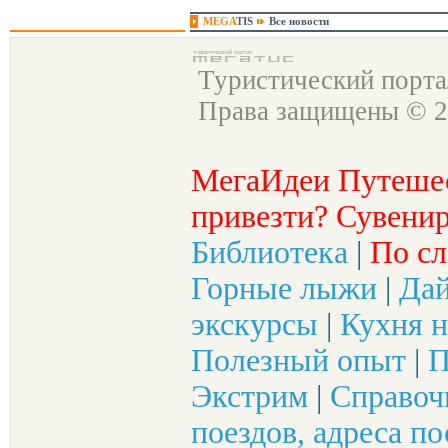
MEGA
TIS
Все новости
Туристический порт
Права защищены © 2
МегаИдеи Путеше
привезти? Сувенир
Библиотека
|
По сл
Горные лыжи
|
Да
экскурсы
|
Кухня н
Полезный опыт
|
П
Экстрим
|
Справоч
поездов, адреса по