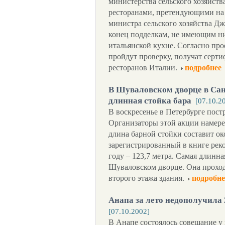
министерства сельского хозяйств
ресторанами, претендующими на 
министра сельского хозяйства Д
конец подделкам, не имеющим н
итальянской кухне. Согласно про
пройдут проверку, получат серт
ресторанов Италии.
подробнее
В Шуваловском дворце в Сан
длинная стойка бара
[07.10.2
В воскресенье в Петербурге постр
Организаторы этой акции намере
длина барной стойки составит о
зарегистрированный в книге реко
году – 123,7 метра. Самая длинна
Шуваловском дворце. Она проход
второго этажа здания.
подробне
Анапа за лето недополучил
[07.10.2002]
В Анапе состоялось совещание у 