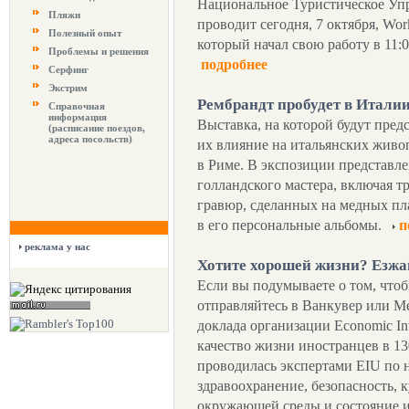
Национальное Туристическое Уп
Пляжи
проводит сегодня, 7 октября, Wo
Полезный опыт
который начал свою работу в 11:0
Проблемы и решения
подробнее
Серфинг
Экстрим
Рембрандт пробудет в Италии
Справочная
информация
Выставка, на которой будут пред
(расписание поездов,
адреса посольств)
их влияние на итальянских живоп
в Риме. В экспозиции представл
голландского мастера, включая тр
гравюр, сделанных на медных пл
в его персональные альбомы.
п
реклама у нас
Хотите хорошей жизни? Езжай
Если вы подумываете о том, чтоб
отправляйтесь в Ванкувер или М
доклада организации Economic Int
качество жизни иностранцев в 13
проводилась экспертами EIU по 
здравоохранение, безопасность, 
окружающей среды и состояние 