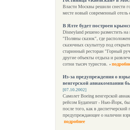
Гостиница «Киевская» в Моск
Власти Москвы решили снести го
месте новый современный отель 
В Ялте будет построен крымс
Disneyland решено разместить н
"Поляны сказок", где расположе
сказочных скульптур под открыт
старинный ресторан "Горный руч
другие объекты отдыха и развле
сотни тысяч туристов.
подробн
Из-за предупреждения о взры
венгерской авиакомпании бы
[07.10.2002]
Самолет Boeing венгерской авиа
рейсом Будапешт - Нью-Йорк, бы
после того, как в диспетчерский
предупреждающее о наличии взры
подробнее