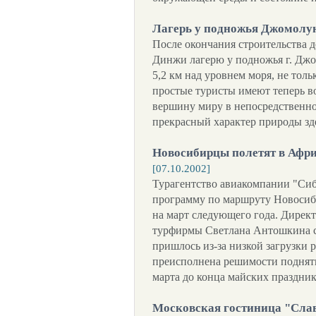
Лагерь у подножья Джомол
После окончания строительства д
Динжи лагерю у подножья г. Дж
5,2 км над уровнем моря, не тол
простые туристы имеют теперь 
вершину миру в непосредственно
прекрасный характер природы з
Новосибирцы полетят в Афри
[07.10.2002]
Турагентство авиакомпании "Си
программу по маршруту Новосиби
на март следующего года. Директ
турфирмы Светлана Антошкина с
пришлось из-за низкой загрузки 
преисполнена решимости поднять
марта до конца майских праздни
Московская гостиница "Слав