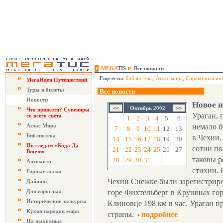
MEGA
TIS
Все новости
Еще есть:
Библиотека
,
Атлас мира
,
Справочная ин
МегаИдеи Путешествий
Туры и билеты
Все новости
Новости
Новое 
Октябрь 2002
Что привезти? Сувениры
Ураган, 
со всего света
1
2
3
4
5
6
Атлас Мира
немало б
7
8
9
10
11
12
13
Библиотека
в Чехии.
14
15
16
17
18
19
20
По следам «Кода Да
сотни по
21
22
23
24
25
26
27
Винчи»
таковы р
28
29
30
31
Автомото
стихии. 
Горные лыжи
Чехии Снежке были зарегистриро
Дайвинг
Для взрослых
горе Фихтельберг в Крушных горах
Исторические экскурсы
Клиновце 198 км в час. Ураган п
Кухня народов мира
страны.
подробнее
На выходные