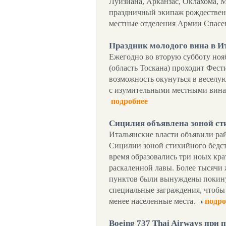
Луизиана, Арканзас, Оклахома, 
праздничный экипаж рождественс
местные отделения Армии Спасе
Праздник молодого вина в И
Ежегодно во вторую субботу ноя
(область Тоскана) проходит Фест
возможность окунуться в веселу
с изумительными местными вина
подробнее
Сицилия объявлена зоной ст
Итальянские власти объявили ра
Сицилии зоной стихийного бедств
время образовались три ноых кра
раскаленной лавы. Более тысячи
пунктов были вынуждены покинут
специальные заграждения, чтобы
менее населенные места.
подро
Boeing 737 Thai Airways при