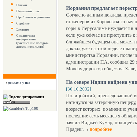
Пляжи
Иордания предлагает перест
Полезный опыт
Согласно данным доклада, предс
Проблемы и решения
инженеров из Королевского науч
Серфинг
горы в Иерусалиме нуждается в 
Экстрим
если уже сейчас не приступить к 
Справочная
информация
ближайшем будущем она может пр
(расписание поездов,
адреса посольств)
доклад уже на этой неделе плани
министерства Иордании, после че
администрации ПА, сообщил 29 о
Monday директор общества Хале
На севере Индии найдена ун
реклама у нас
[30.10.2002]
Полицейский, преследовавший в
наткнулся на затерянную пещеру,
возраст которых, по мнению учены
последние семь месяцев я обнару
заявил Виджей Кумар, полицейск
Прадеш.
подробнее