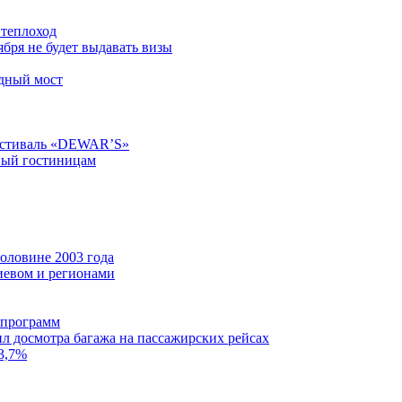
 теплоход
бря не будет выдавать визы
одный мост
фестиваль «DEWAR’S»
ный гостиницам
оловине 2003 года
иевом и регионами
 программ
л досмотра багажа на пассажирских рейсах
23,7%