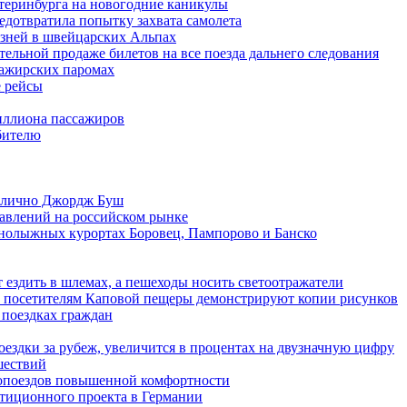
атеринбурга на новогодние каникулы
едотвратила попытку захвата самолета
лзней в швейцарских Альпах
тельной продаже билетов на все поезда дальнего следования
сажирских паромах
е рейсы
миллиона пассажиров
бителю
ь лично Джордж Буш
авлений на российском рынке
рнолыжных курортах Боровец, Пампорово и Банско
 ездить в шлемах, а пешеходы носить светоотражатели
а посетителям Каповой пещеры демонстрируют копии рисунков
 поездках граждан
ездки за рубеж, увеличится в процентах на двузначную цифру
шествий
опоездов повышенной комфортности
стиционного проекта в Германии