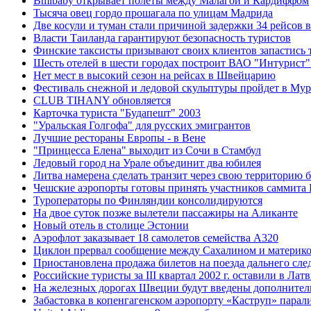
Bmibaby открывает полеты между Малагой и Кардиффом
Тысяча овец гордо прошагала по улицам Мадрида
Две косули и туман стали причиной задержки 34 рейсов в
Власти Таиланда гарантируют безопасность туристов
Финские таксисты призывают своих клиентов запастись 
Шесть отелей в шести городах построит ВАО "Интурист"
Нет мест в высокий сезон на рейсах в Швейцарию
Фестиваль снежной и ледовой скульптуры пройдет в Мурм
CLUB TIHANY обновляется
Карточка туриста "Будапешт" 2003
"Уральская Голгофа" для русских эмигрантов
Лучшие рестораны Европы - в Вене
"Принцесса Елена" выходит из Сочи в Стамбул
Ледовый город на Урале объединит два юбилея
Литва намерена сделать транзит через свою территорию 
Чешские аэропорты готовы принять участников саммит
Туроператоры по Финляндии консолидируются
На двое суток позже вылетели пассажиры на Аликанте
Новый отель в столице Эстонии
Аэрофлот заказывает 18 самолетов семейства А320
Циклон прервал сообщение между Сахалином и материк
Приостановлена продажа билетов на поезда дальнего сле
Российские туристы за III квартал 2002 г. оставили в Ла
На железных дорогах Швеции будут введены дополнител
Забастовка в копенгагенском аэропорту «Каструп» парал