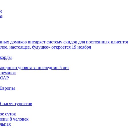
ре
аз
чных домиков внедряет систему скидок для постоянных клиенто
ое, настоящее, будущее» откроется 19 ноября
екорды
ордного уровня за последние 5 лет
премию»
в ЮАР
 Европы
 тысяч туристов
ое суток
нены 8 человек
Альпах