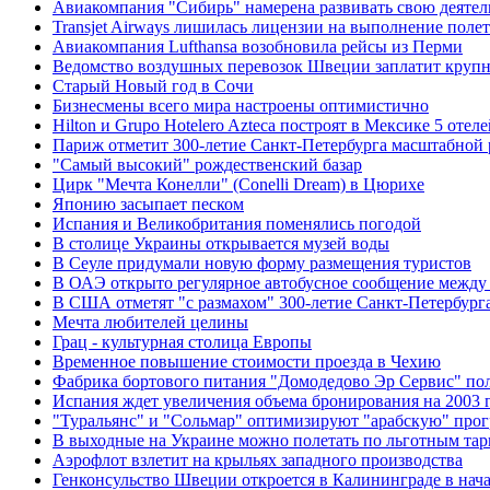
Авиакомпания "Сибирь" намерена развивать свою деяте
Transjet Airways лишилась лицензии на выполнение поле
Авиакомпания Lufthansa возобновила рейсы из Перми
Ведомство воздушных перевозок Швеции заплатит круп
Старый Новый год в Сочи
Бизнесмены всего мира настроены оптимистично
Hilton и Grupo Hotelero Azteca построят в Мексике 5 отеле
Париж отметит 300-летие Санкт-Петербурга масштабной 
"Самый высокий" рождественский базар
Цирк "Мечта Конелли" (Conelli Dream) в Цюрихе
Японию засыпает песком
Испания и Великобритания поменялись погодой
В столице Украины открывается музей воды
В Сеуле придумали новую форму размещения туристов
В ОАЭ открыто регулярное автобусное сообщение межд
В США отметят "с размахом" 300-летие Санкт-Петербург
Мечта любителей целины
Грац - культурная столица Европы
Временное повышение стоимости проезда в Чехию
Фабрика бортового питания "Домодедово Эр Сервис" пол
Испания ждет увеличения объема бронирования на 2003 
"Туральянс" и "Сольмар" оптимизируют "арабскую" про
В выходные на Украине можно полетать по льготным та
Аэрофлот взлетит на крыльях западного производства
Генконсульство Швеции откроется в Калининграде в нача