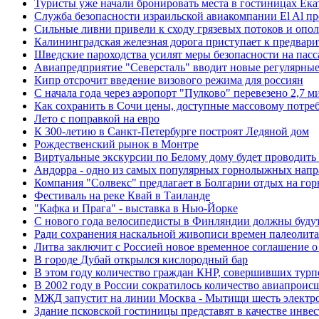
Туристы уже начали бронировать места в гостиницах Ек
Служба безопасности израильской авиакомпании El Al пр
Сильные ливни привели к сходу грязевых потоков и опо
Калининградская железная дорога приступает к предвари
Шведские пароходства усилят меры безопасности на пас
Авиапредприятие "Северсталь" вводит новые регулярны
Кипр отсрочит введение визового режима для россиян
С начала года через аэропорт "Пулково" перевезено 2,7 
Как сохранить в Сочи цены, доступные массовому потре
Лето с поправкой на евро
К 300-летию в Санкт-Петербурге построят Ледяной дом
Рождественский рынок в Монтре
Виртуальные экскурсии по Белому дому будет проводит
Андорра - одно из самых популярных горнолыжных напр
Компания "Солвекс" предлагает в Болгарии отдых на го
Фестиваль на реке Квай в Таиланде
"Кафка и Прага" - выставка в Нью-Йорке
С нового года велосипедисты в Финляндии должны будут
Ради сохранения наскальной живописи времен палеолит
Литва заключит с Россией новое временное соглашение о
В городе Дубай открылся кислородный бар
В этом году количество граждан КНР, совершивших турпо
В 2002 году в России сократилось количество авиапроис
МЖД запустит на линии Москва - Мытищи шесть электр
Здание псковской гостиницы представят в качестве инве