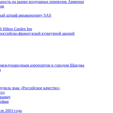
льность на рынке воздушных перевозок Армении
тов
ный штраф авиаконцерну SAS
й Hilton Garden Inn
российско-французской культурной акцией
у международным аэропортом и городом Шарджа
а
учила знак «Российское качество»
год
грамму
рифам
ле 2003 года