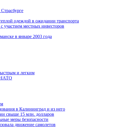
 Страсбурге
теплой одеждой в ожидании транспорта
 с участием местных инвесторов
анске в январе 2003 года
быстрым и легким
а НАТО
ом
дования в Калининград и из него
твии свыше 15 млн. долларов
ьные меры безопасности
изовала движение самолетов