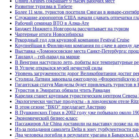
United Airlines сокращает 9 тысяч рабочих мест
Развитие туризма в Тибете
Более 11 млн. туристов посетили Сянган в январе-сентяб
Cлужащие аэропортов США начали сдавать отпечатки гл
Рабочий семинар ВТО в Алма-Ате
Бюджет Нижнего Новгорода рассчитывает на туризм
Чартерные итоги Новосибирска
Рекордный год для круизной компании Festival Cruise
Крупнейшая в Финляндии компания по сдаче в аренду да
Выставка «Ломоносовские места Санкт-Петербурга: прошл
Таиланд – гей-парад на марше
В Венгрии наступило лето, побиты все температурные р
В Угличе открылся музей нечистой силы
Уровень загруженности дорог Великобритании достиг рек
Столица Латвии завоевала ежегодную «Флорентийскую 
Гигантская статуя Манделы будет привлекать туристов 
Туристов в Эмиратах обязали чтить Рамадан
Карелия станет крупным туристическим центром Севера
Экологически чистые продукты - в лондонском отеле Ritz
В этом сезоне "ВКО" предлагает Австрию
В Пушкинских Горах в 2002 году уже побывало около 190
Экономический бизнес-класс
Пассажиров Air China доставили на выставку позже на дв
Из-за попадания самолета Delta в зону турбулентности ра
Два человека погибли в результате урагана в Баварских 