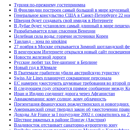
Турция по-прежнему гостеприимна
В Финляндии построен самый большой в мире круизный
Генеральное консульство США в Санкт-Петербурге 22 ноя
Швеция будет создавать свой имидж в Интернете
В Дубае будет установлен самый длинный в мире пешех
Разрабатывается план спасения Венеции
Целебная сила воды: горячие источники Кореи
Таиланд – зона no smoking
27 ноября в Москве открывается Зимний шотландский 
В венгерском Интернете открылся новый сайт посвещен
Новости железной дороги
Русские любят тax free-шопинг в Берлине
Новый год в Юрмале
В Гватемале грабители убили австрийскую туристку
Swiss Air Lines планирует сокращение персонала
ЕС намерен ужесточить шумовые требования во второй п
В следующем году откроется прямое сообщение между К
Иран и Индию соединит дорога через Афганистан
Авиакомпании: кому солнце, кому облачность
Презентация французских рождественских и новогодних
Американский сенат твердил закон об ужесточении прави
Доходы Air France за I полугодие 2002 г. сократились на 
Шествие ряженых в районе Понгау (Австрия)
Владивосток отстаивает санаторно-курортную зону