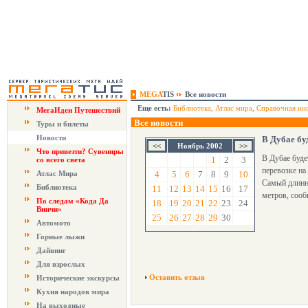
MEGA
TIS
Все новости
Еще есть:
Библиотека
,
Атлас мира
,
Справочная ин
МегаИдеи Путешествий
Все новости
Туры и билеты
Новости
В Дубае бу
Ноябрь 2002
Что привезти? Сувениры
В Дубае буде
1
2
3
со всего света
перевозке на
Атлас Мира
4
5
6
7
8
9
10
Самый длинн
Библиотека
11
12
13
14
15
16
17
метров, сооб
По следам «Кода Да
18
19
20
21
22
23
24
Винчи»
25
26
27
28
29
30
Автомото
Горные лыжи
Дайвинг
Для взрослых
Оставить отзыв
Исторические экскурсы
Кухня народов мира
На выходные