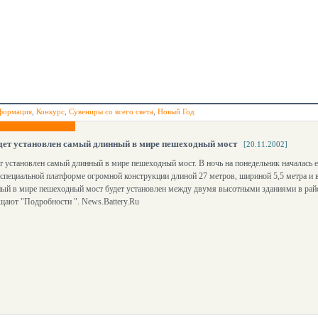
формация
,
Конкурс
,
Сувениры со всего света
,
Новый Год
дет установлен самый длинный в мире пешеходный мост
[20.11.2002]
т установлен самый длинный в мире пешеходный мост. В ночь на понедельник началась 
 специальной платформе огромной конструкции длиной 27 метров, шириной 5,5 метра и в
ый в мире пешеходный мост будет установлен между двумя высотными зданиями в райо
щают "Подробности ". News.Battery.Ru