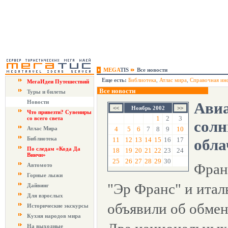
MEGA
TIS
Все новости
Еще есть:
Библиотека
,
Атлас мира
,
Справочная ин
МегаИдеи Путешествий
Все новости
Туры и билеты
Новости
Ави
Ноябрь 2002
Что привезти? Сувениры
1
2
3
со всего света
солн
Атлас Мира
4
5
6
7
8
9
10
Библиотека
11
12
13
14
15
16
17
обла
По следам «Кода Да
18
19
20
21
22
23
24
Винчи»
25
26
27
28
29
30
Фран
Автомото
Горные лыжи
"Эр Франс" и итал
Дайвинг
Для взрослых
объявили об обмен
Исторические экскурсы
Кухня народов мира
На выходные