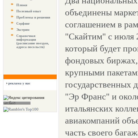
Два национальных
Пляжи
объединены марке
Полезный опыт
Проблемы и решения
соглашением в рам
Серфинг
Экстрим
"Скайтим" с июля 2
Справочная
информация
(расписание поездов,
который будет про
адреса посольств)
фондовых биржах, 
крупными пакетами
государственных д
реклама у нас
"Эр Франс" и окол
итальянских колле
авиакомпаний объе
часть своего багаж