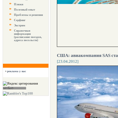
Пляжи
Полезный опыт
Проблемы и решения
Серфинг
Экстрим
Справочная
информация
(расписание поездов,
адреса посольств)
США: авиакомпания SAS ста
[23.04.2012]
реклама у нас