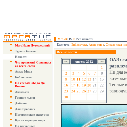
MEGA
TIS
Все новости
Еще есть:
Библиотека
,
Атлас мира
,
Справочная ин
МегаИдеи Путешествий
Туры и билеты
Все новости
Новости
ОАЭ: с
Апрель 2012
Что привезти? Сувениры
развлеч
со всего света
1
Атлас Мира
Ни для к
2
3
4
5
6
7
8
Библиотека
возможно
9
10
11
12
13
14
15
По следам «Кода Да
Теплые в
16
17
18
19
20
21
22
Винчи»
равноду
23
24
25
26
27
28
29
Автомото
30
Горные лыжи
Дайвинг
Для взрослых
Исторические экскурсы
Кухня народов мира
На выходные