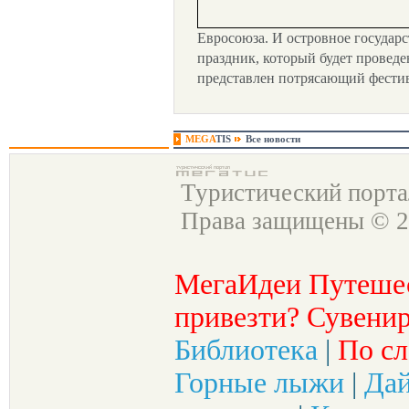
Евросоюза. И островное государ
праздник, который будет проведен
представлен потрясающий фестив
MEGA
TIS
Все новости
Туристический порт
Права защищены © 2
МегаИдеи Путеше
привезти? Сувенир
Библиотека
|
По сл
Горные лыжи
|
Да