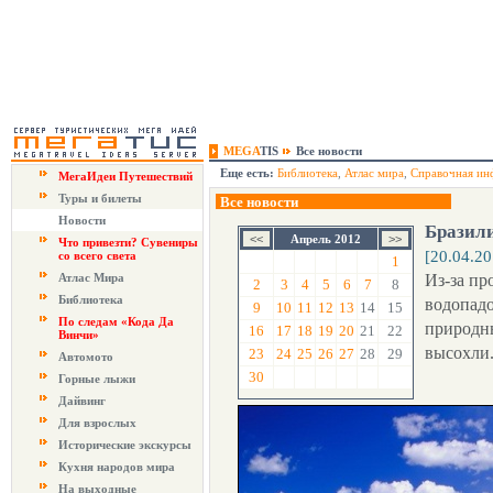
MEGA
TIS
Все новости
Еще есть:
Библиотека
,
Атлас мира
,
Справочная ин
МегаИдеи Путешествий
Туры и билеты
Все новости
Новости
Бразил
Апрель 2012
Что привезти? Сувениры
[20.04.20
со всего света
1
Атлас Мира
Из-за пр
2
3
4
5
6
7
8
Библиотека
водопадо
9
10
11
12
13
14
15
По следам «Кода Да
природн
16
17
18
19
20
21
22
Винчи»
высохли
23
24
25
26
27
28
29
Автомото
30
Горные лыжи
Дайвинг
Для взрослых
Исторические экскурсы
Кухня народов мира
На выходные