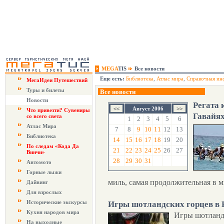
MEGA
TIS
Все новости
Еще есть:
Библиотека
,
Атлас мира
,
Справочная ин
МегаИдеи Путешествий
Туры и билеты
Все новости
Новости
Регата
Август 2006
Что привезти? Сувениры
Гавайя
со всего света
1
2
3
4
5
6
Атлас Мира
7
8
9
10
11
12
13
Библиотека
14
15
16
17
18
19
20
По следам «Кода Да
21
22
23
24
25
26
27
Винчи»
28
29
30
31
Автомото
Горные лыжи
миль, самая продолжительная в м
Дайвинг
Для взрослых
Исторические экскурсы
Игры шотландских горцев в 
Кухня народов мира
Игры шотландс
На выходные