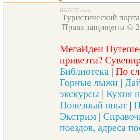
Туристический порт
Права защищены © 2
МегаИдеи Путеше
привезти? Сувенир
Библиотека
|
По сл
Горные лыжи
|
Да
экскурсы
|
Кухня н
Полезный опыт
|
П
Экстрим
|
Справоч
поездов, адреса по