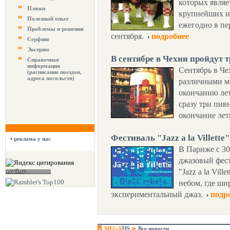
которых являет
Пляжи
крупнейших и
Полезный опыт
ежегодно в пер
Проблемы и решения
сентября.
подробнее
Серфинг
Экстрим
В сентябре в Чехии пройдут 
Справочная
информация
Сентябрь в Че
(расписание поездов,
адреса посольств)
различными м
окончанию лет
сразу три пив
окончание лет
Фестиваль "Jazz a la Villette
реклама у нас
В Париже с 30
джазовый фести
"Jazz a la Vil
небом, где ши
экспериментальный джаз.
подр
MEGA
TIS
Все новости