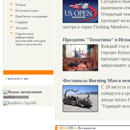
Сегодня в Нью
Пляжи
нынешнем сез
Полезный опыт
Открытый чем
Проблемы и решения
проходит на к
Серфинг
центра в парке Flushing Meadows.
Экстрим
Справочная
информация
Праздник "Томатина" в Исп
(расписание поездов,
адреса посольств)
Каждый год в 
городке Буньо
проходит праз
забрасывают д
реклама у нас
Фестиваль Burning Man в не
С 28 августа п
соберутся в ц
западе штата 
"Горящий чело
MEGA
TIS
Все новости