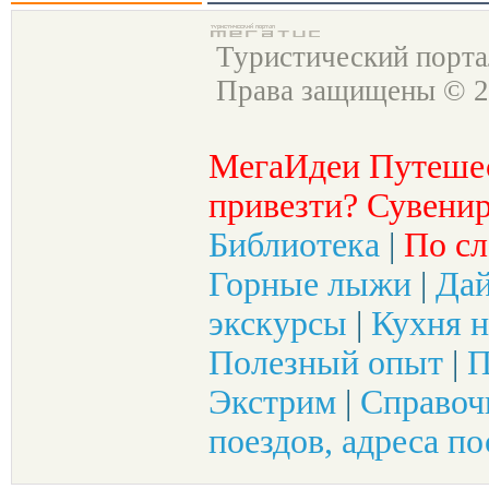
Туристический порт
Права защищены © 2
МегаИдеи Путеше
привезти? Сувенир
Библиотека
|
По сл
Горные лыжи
|
Да
экскурсы
|
Кухня н
Полезный опыт
|
П
Экстрим
|
Справоч
поездов, адреса по