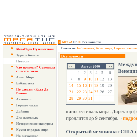
MEGA
TIS
Все новости
Еще есть:
Библиотека
,
Атлас мира
,
Справочная ин
МегаИдеи Путешествий
Туры и билеты
Все новости
Новости
Междун
Август 2006
Что привезти? Сувениры
Венеци
со всего света
1
2
3
4
5
6
Атлас Мира
7
8
9
10
11
12
13
Библиотека
14
15
16
17
18
19
20
По следам «Кода Да
21
22
23
24
25
26
27
Винчи»
28
29
30
31
Автомото
Горные лыжи
кинофестиваль мира. Директор ф
Дайвинг
Для взрослых
продлится до 9 сентября.
подро
Исторические экскурсы
Кухня народов мира
Открытый чемпионат США п
На выходные